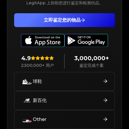
LegitApp 上协助您进行鉴定和检测仿品。
立即鉴定您的物品
4.9
3,000,000+
2,500,000+ 用户
鉴定完成个案
球鞋
新百伦
Other