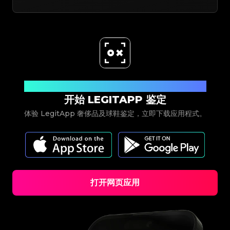
立即下载
开始 LEGITAPP 鉴定
体验 LegitApp 奢侈品及球鞋鉴定，立即下载应用程式。
打开网页应用