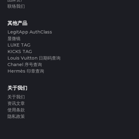
联络我们
其他产品
LegitApp AuthClass
显微镜
LUXE TAG
KICKS TAG
Louis Vuitton 日期码查询
Chanel 序号查询
Hermès 印章查询
关于我们
关于我们
资讯文章
使用条款
隐私政策