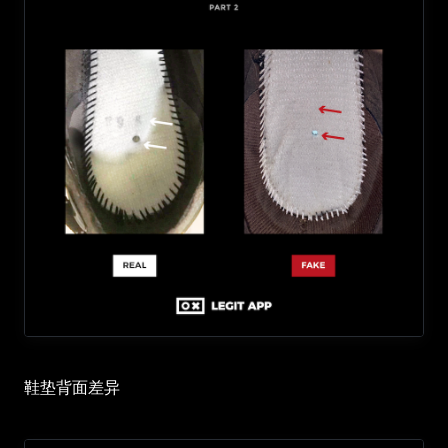
鞋垫背面差异