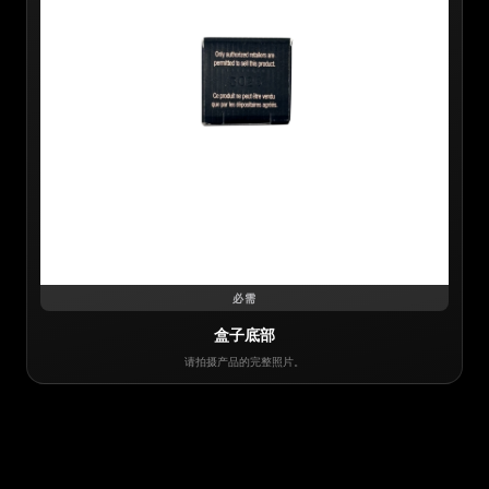
必需
盒子底部
请拍摄产品的完整照片。