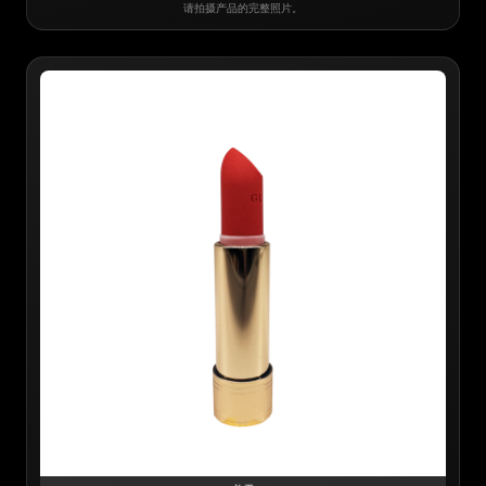
请拍摄产品的完整照片。