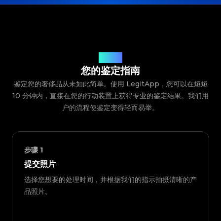
鉴定流程
您的鉴定指南
鉴定您的奢侈品从未如此简单。使用 LegitApp，您可以在短短
10 分钟内，直接在您的行动装置上获得专业的鉴定结果。我们用
户的流程使鉴定变得轻而易举。
步骤
1
提交照片
选择您想要的处理时间，并根据我们的指示拍摄清晰的产
品照片。