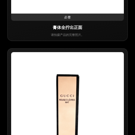
必需
膏体全拧出正面
请拍摄产品的完整照片。