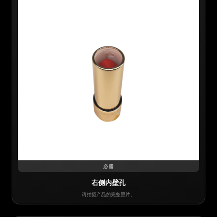
必需
右侧内壁孔
请拍摄产品的完整照片。