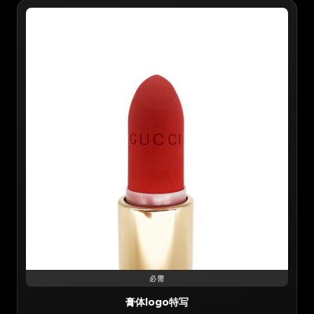
必需
膏体logo特写