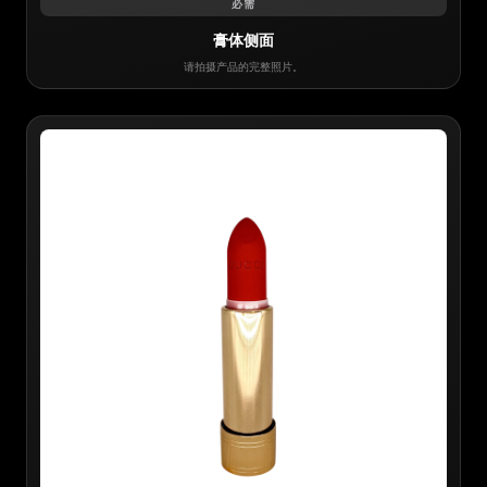
必需
膏体侧面
请拍摄产品的完整照片。