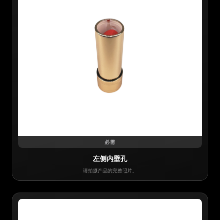
必需
左侧内壁孔
请拍摄产品的完整照片。