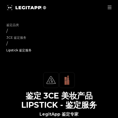
鉴定 3CE 美妆产品 Lipstick - 鉴定服务 | LegitApp 鉴
鉴定品类
/
3CE
鉴定服务
/
Lipstick 鉴定服务
鉴定
3CE
美妆产品
LIPSTICK
-
鉴定服务
LegitApp 鉴定专家