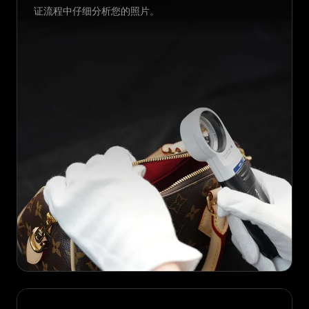
证流程中仔细分析您的照片。