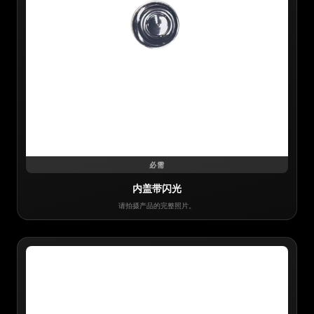
必需
内盖带闪光
请拍摄产品的完整照片。