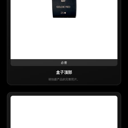
必需
盒子顶部
请拍摄产品的完整照片。