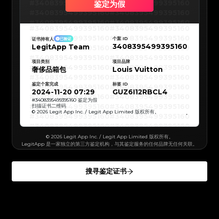
#3066123689299189
#3066123689299189
#3408395499395160
#3408395499395160
鉴定为假
#3066123689299189
#3066123689299189
#3066123689299189
#3066123689299189
#3408395499395160
#3408395499395160
#3066123689299189
#3066123689299189
#3066123689299189
#3066123689299189
#3408395499395160
#3408395499395160
#3066123689299189
#3066123689299189
#3408395499395160
#3408395499395160
#3066123689299189
#3066123689299189
#3408395499395160
#3408395499395160
#3066123689299189
#3066123689299189
#3408395499395160
#3408395499395160
#3066123689299189
#3066123689299189
个案 ID
证书持有人
已验证
#3408395499395160
#3408395499395160
#3066123689299189
#3066123689299189
3408395499395160
LegitApp Team
#3408395499395160
#3408395499395160
#3066123689299189
#3066123689299189
#3408395499395160
#3408395499395160
#3066123689299189
#3066123689299189
#3408395499395160
#3408395499395160
#3066123689299189
#3066123689299189
#3408395499395160
#3408395499395160
#3066123689299189
项目类别
#3066123689299189
项目品牌
#3408395499395160
#3408395499395160
#3066123689299189
#3066123689299189
奢侈品箱包
Louis Vuitton
#3408395499395160
#3408395499395160
#3066123689299189
#3066123689299189
#3408395499395160
#3408395499395160
#3066123689299189
#3066123689299189
#3408395499395160
#3408395499395160
#3066123689299189
#3066123689299189
鉴定个案完成
标签 ID
#3408395499395160
#3408395499395160
#3066123689299189
#3066123689299189
#3408395499395160
#3408395499395160
2024-11-20 07:29
GUZ6I12RBCL4
#3066123689299189
#3066123689299189
#3408395499395160
#3408395499395160
#3066123689299189
#3066123689299189
#3408395499395160
#3408395499395160
#
3408395499395160
鉴定为假
#3066123689299189
#3066123689299189
#3408395499395160
#3408395499395160
扫描证书二维码
#3066123689299189
#3066123689299189
#3408395499395160
#3408395499395160
#3066123689299189
#3066123689299189
© 2026 Legit App Inc. / Legit App Limited 版权所有。
#3408395499395160
#3408395499395160
#3066123689299189
#3066123689299189
#3408395499395160
#3408395499395160
#3066123689299189
#3066123689299189
#3408395499395160
#3408395499395160
#3066123689299189
#3066123689299189
#3408395499395160
#3408395499395160
#3066123689299189
#3066123689299189
#3408395499395160
#3408395499395160
#3066123689299189
#3066123689299189
© 2026 Legit App Inc. / Legit App Limited 版权所有。
#3408395499395160
#3408395499395160
#3066123689299189
#3066123689299189
LegitApp 是一家独立的第三方鉴定机构，与其鉴定服务的任何品牌无任何关联。
#3408395499395160
#3408395499395160
#3066123689299189
#3066123689299189
#3408395499395160
#3408395499395160
#3066123689299189
#3066123689299189
#3408395499395160
#3408395499395160
#3066123689299189
#3066123689299189
#3408395499395160
#3408395499395160
#3066123689299189
#3066123689299189
#3408395499395160
#3408395499395160
#3066123689299189
#3066123689299189
#3408395499395160
#3408395499395160
#3066123689299189
#3066123689299189
搜寻鉴定证书
#3408395499395160
#3408395499395160
#3066123689299189
#3066123689299189
#3408395499395160
#3408395499395160
#3066123689299189
#3066123689299189
#3408395499395160
#3408395499395160
#3066123689299189
#3066123689299189
#3408395499395160
#3408395499395160
#3066123689299189
#3066123689299189
#3408395499395160
#3408395499395160
#3066123689299189
#3066123689299189
#3408395499395160
#3408395499395160
#3066123689299189
#3066123689299189
#3408395499395160
#3408395499395160
#3066123689299189
#3066123689299189
#3408395499395160
#3408395499395160
#3066123689299189
#3066123689299189
#3408395499395160
#3408395499395160
#3066123689299189
#3066123689299189
#3408395499395160
#3408395499395160