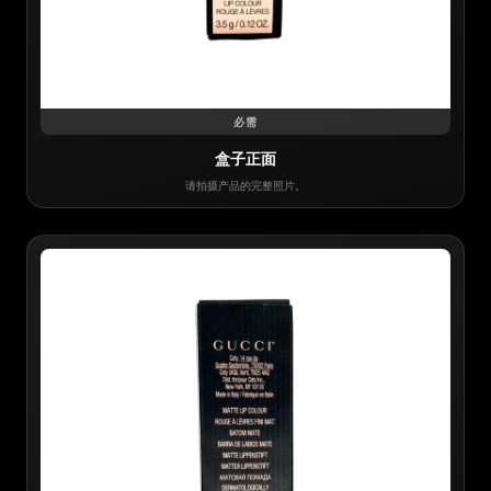
必需
盒子正面
请拍摄产品的完整照片。