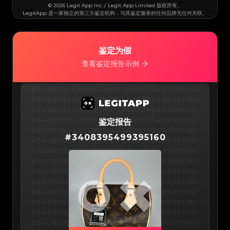
#3066123689299189
#3066123689299189
© 2026 Legit App Inc. / Legit App Limited 版权所有。
#3066123689299189
#3066123689299189
LegitApp 是一家独立的第三方鉴定机构，与其鉴定服务的任何品牌无任何关联。
#3066123689299189
#3066123689299189
#3066123689299189
#3066123689299189
#3066123689299189
#3066123689299189
#3066123689299189
#3066123689299189
#3066123689299189
#3066123689299189
#3066123689299189
#3066123689299189
#3066123689299189
#3066123689299189
#3066123689299189
#3066123689299189
鉴定为假
#3066123689299189
#3066123689299189
#3066123689299189
#3066123689299189
查看鉴定报告示例
#3066123689299189
#3066123689299189
#3066123689299189
#3066123689299189
#3066123689299189
#3066123689299189
#3066123689299189
#3066123689299189
#3066123689299189
#3066123689299189
#3408395499395160
#3408395499395160
#3066123689299189
#3066123689299189
#3066123689299189
#3066123689299189
#3408395499395160
#3408395499395160
#3066123689299189
#3066123689299189
#3066123689299189
#3066123689299189
#3408395499395160
#3408395499395160
#3066123689299189
#3066123689299189
#3066123689299189
#3066123689299189
#3408395499395160
#3408395499395160
#3066123689299189
鉴定报告
#3066123689299189
#3066123689299189
#3066123689299189
#3408395499395160
#3408395499395160
#3066123689299189
#3066123689299189
#
3408395499395160
#3066123689299189
#3066123689299189
#3408395499395160
#3408395499395160
#3066123689299189
#3066123689299189
#3066123689299189
#3066123689299189
#3408395499395160
#3408395499395160
#3066123689299189
#3066123689299189
#3066123689299189
#3066123689299189
#3408395499395160
#3408395499395160
#3066123689299189
#3066123689299189
#3066123689299189
#3066123689299189
#3408395499395160
#3408395499395160
#3066123689299189
#3066123689299189
#3066123689299189
#3066123689299189
#3408395499395160
#3408395499395160
#3066123689299189
#3066123689299189
#3066123689299189
#3066123689299189
#3408395499395160
#3408395499395160
#3066123689299189
#3066123689299189
#3066123689299189
#3066123689299189
#3408395499395160
#3408395499395160
#3066123689299189
#3066123689299189
#3066123689299189
#3066123689299189
#3408395499395160
#3408395499395160
#3066123689299189
#3066123689299189
#3066123689299189
#3066123689299189
#3408395499395160
#3408395499395160
#3066123689299189
#3066123689299189