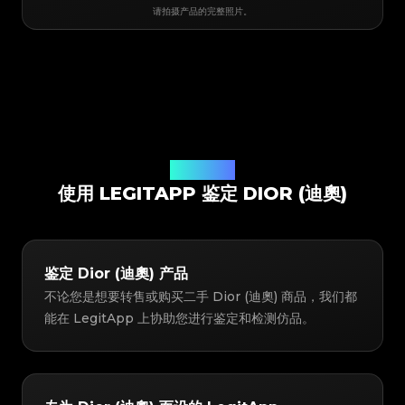
请拍摄产品的完整照片。
鉴定解决方案
使用 LEGITAPP 鉴定 DIOR (迪奧)
鉴定 Dior (迪奧) 产品
不论您是想要转售或购买二手 Dior (迪奧) 商品，我们都
能在 LegitApp 上协助您进行鉴定和检测仿品。