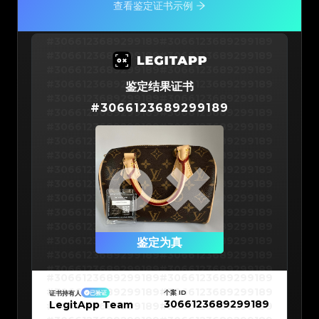
查看鉴定证书示例
#3066123689299189
#3066123689299189
#3066123689299189
#3066123689299189
#3066123689299189
#3066123689299189
#3066123689299189
#3066123689299189
鉴定结果证书
#3066123689299189
#3066123689299189
#
3066123689299189
#3066123689299189
#3066123689299189
#3066123689299189
#3066123689299189
#3066123689299189
#3066123689299189
#3066123689299189
#3066123689299189
#3066123689299189
#3066123689299189
#3066123689299189
#3066123689299189
#3066123689299189
#3066123689299189
#3066123689299189
#3066123689299189
#3066123689299189
#3066123689299189
#3066123689299189
#3066123689299189
鉴定为真
#3066123689299189
#3066123689299189
#3066123689299189
#3066123689299189
#3066123689299189
#3066123689299189
#3066123689299189
#3066123689299189
#3066123689299189
#3066123689299189
个案 ID
证书持有人
已验证
#3066123689299189
#3066123689299189
3066123689299189
LegitApp Team
#3066123689299189
#3066123689299189
#3066123689299189
#3066123689299189