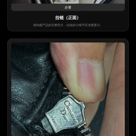
必需
拉链（正面）
请拍摄产品的完整照片。拉链的小细节应清楚显示。