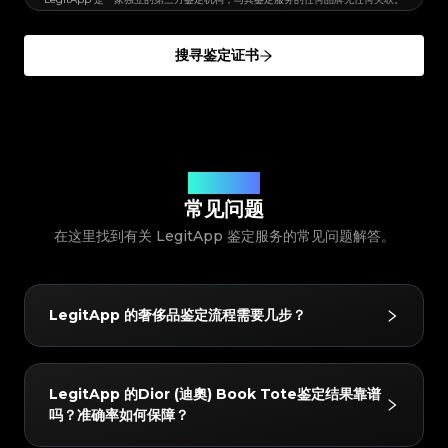
#3408395499395160
#3408395499395160
#3066123689299189
#3066123689299189
#3408395499395160
#3408395499395160
#3066123689299189
#3066123689299189
#3408395499395160
#3408395499395160
#3066123689299189
#3066123689299189
#3408395499395160
#3408395499395160
#3066123689299189
#3066123689299189
#3408395499395160
#3408395499395160
#3066123689299189
#3066123689299189
#3408395499395160
#3408395499395160
#3066123689299189
#3066123689299189
搜寻鉴定证书
#3408395499395160
#3408395499395160
#3066123689299189
#3066123689299189
#3408395499395160
#3408395499395160
#3066123689299189
#3066123689299189
#3408395499395160
#3408395499395160
#3066123689299189
#3066123689299189
#3408395499395160
#3408395499395160
#3066123689299189
#3066123689299189
#3408395499395160
#3408395499395160
#3066123689299189
#3066123689299189
#3408395499395160
#3408395499395160
#3066123689299189
#3066123689299189
#3408395499395160
#3408395499395160
#3066123689299189
#3066123689299189
#3408395499395160
#3408395499395160
#3066123689299189
#3066123689299189
#3408395499395160
#3408395499395160
#3066123689299189
#3066123689299189
#3408395499395160
#3408395499395160
#3066123689299189
#3066123689299189
#3408395499395160
#3408395499395160
#3066123689299189
#3066123689299189
#3408395499395160
#3408395499395160
#3066123689299189
#3066123689299189
#3408395499395160
#3408395499395160
您的问题解答
#3066123689299189
#3066123689299189
#3408395499395160
#3408395499395160
#3066123689299189
#3066123689299189
#3408395499395160
#3408395499395160
#3066123689299189
常见问题
#3066123689299189
#3408395499395160
#3408395499395160
#3066123689299189
#3066123689299189
#3408395499395160
#3408395499395160
#3066123689299189
#3066123689299189
#3408395499395160
#3408395499395160
#3066123689299189
#3066123689299189
在这里找到有关 LegitApp 鉴定服务的常见问题解答。
#3408395499395160
#3408395499395160
#3066123689299189
#3066123689299189
#3408395499395160
#3408395499395160
#3066123689299189
#3066123689299189
#3408395499395160
#3408395499395160
#3066123689299189
#3066123689299189
#3408395499395160
#3408395499395160
#3066123689299189
#3066123689299189
#3408395499395160
#3408395499395160
#3066123689299189
#3066123689299189
#3408395499395160
#3408395499395160
#3066123689299189
#3066123689299189
#3408395499395160
#3408395499395160
#3066123689299189
#3066123689299189
#3408395499395160
#3408395499395160
#3066123689299189
#3066123689299189
LegitApp 的奢侈品鉴定流程需要几步？
#3408395499395160
#3408395499395160
#3066123689299189
#3066123689299189
#3408395499395160
#3408395499395160
#3066123689299189
#3066123689299189
#3408395499395160
#3408395499395160
#3066123689299189
#3066123689299189
#3408395499395160
#3408395499395160
#3066123689299189
#3066123689299189
#3408395499395160
#3408395499395160
#3066123689299189
#3066123689299189
#3408395499395160
#3408395499395160
#3066123689299189
#3066123689299189
LegitApp 的鉴定流程非常简单快捷，仅需 3 步：
#3408395499395160
#3408395499395160
#3066123689299189
#3066123689299189
#3408395499395160
#3408395499395160
LegitApp 的Dior (迪奧) Book Tote鉴定结果靠谱
#3066123689299189
#3066123689299189
#3408395499395160
#3408395499395160
1. 拍照上传：根据 App 内的指引，拍摄物品的关键细节
#3066123689299189
#3066123689299189
#3408395499395160
#3408395499395160
#3066123689299189
#3066123689299189
吗？准确率如何保障？
#3408395499395160
#3408395499395160
#3066123689299189
#3066123689299189
图。
#3408395499395160
#3408395499395160
#3066123689299189
#3066123689299189
#3408395499395160
#3408395499395160
#3066123689299189
#3066123689299189