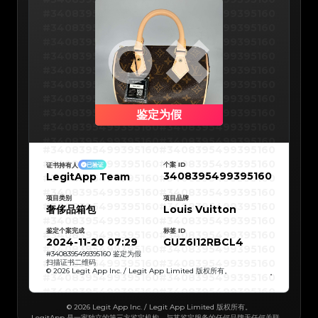
#3066123689299189
#3066123689299189
#3066123689299189
#3066123689299189
#3408395499395160
#3408395499395160
#3066123689299189
#3066123689299189
#3066123689299189
#3066123689299189
#3408395499395160
#3408395499395160
#3066123689299189
#3066123689299189
#3066123689299189
#3066123689299189
#3408395499395160
#3408395499395160
#3066123689299189
#3066123689299189
#3066123689299189
#3066123689299189
#3408395499395160
#3408395499395160
#3066123689299189
#3066123689299189
#3066123689299189
#3066123689299189
#3408395499395160
#3408395499395160
#3066123689299189
#3066123689299189
#3066123689299189
#3066123689299189
#3408395499395160
#3408395499395160
#3066123689299189
#3066123689299189
#3066123689299189
#3066123689299189
#3408395499395160
#3408395499395160
#3066123689299189
#3066123689299189
#3066123689299189
#3066123689299189
#3408395499395160
#3408395499395160
鉴定为假
#3066123689299189
#3066123689299189
#3066123689299189
#3066123689299189
#3408395499395160
#3408395499395160
#3066123689299189
#3066123689299189
#3066123689299189
#3066123689299189
#3408395499395160
#3408395499395160
#3066123689299189
#3066123689299189
#3408395499395160
#3408395499395160
#3066123689299189
#3066123689299189
#3408395499395160
#3408395499395160
#3066123689299189
#3066123689299189
#3408395499395160
#3408395499395160
#3066123689299189
#3066123689299189
个案 ID
证书持有人
已验证
#3408395499395160
#3408395499395160
#3066123689299189
#3066123689299189
3408395499395160
LegitApp Team
#3408395499395160
#3408395499395160
#3066123689299189
#3066123689299189
#3408395499395160
#3408395499395160
#3066123689299189
#3066123689299189
#3408395499395160
#3408395499395160
#3066123689299189
#3066123689299189
#3408395499395160
#3408395499395160
#3066123689299189
项目类别
#3066123689299189
项目品牌
#3408395499395160
#3408395499395160
#3066123689299189
#3066123689299189
奢侈品箱包
Louis Vuitton
#3408395499395160
#3408395499395160
#3066123689299189
#3066123689299189
#3408395499395160
#3408395499395160
#3066123689299189
#3066123689299189
#3408395499395160
#3408395499395160
#3066123689299189
#3066123689299189
鉴定个案完成
标签 ID
#3408395499395160
#3408395499395160
#3066123689299189
#3066123689299189
#3408395499395160
#3408395499395160
2024-11-20 07:29
GUZ6I12RBCL4
#3066123689299189
#3066123689299189
#3408395499395160
#3408395499395160
#3066123689299189
#3066123689299189
#3408395499395160
#3408395499395160
#
3408395499395160
鉴定为假
#3066123689299189
#3066123689299189
#3408395499395160
#3408395499395160
扫描证书二维码
#3066123689299189
#3066123689299189
#3408395499395160
#3408395499395160
#3066123689299189
#3066123689299189
© 2026 Legit App Inc. / Legit App Limited 版权所有。
#3408395499395160
#3408395499395160
#3066123689299189
#3066123689299189
#3408395499395160
#3408395499395160
#3066123689299189
#3066123689299189
#3408395499395160
#3408395499395160
#3066123689299189
#3066123689299189
#3408395499395160
#3408395499395160
#3066123689299189
#3066123689299189
#3408395499395160
#3408395499395160
#3066123689299189
#3066123689299189
© 2026 Legit App Inc. / Legit App Limited 版权所有。
#3408395499395160
#3408395499395160
#3066123689299189
#3066123689299189
LegitApp 是一家独立的第三方鉴定机构，与其鉴定服务的任何品牌无任何关联。