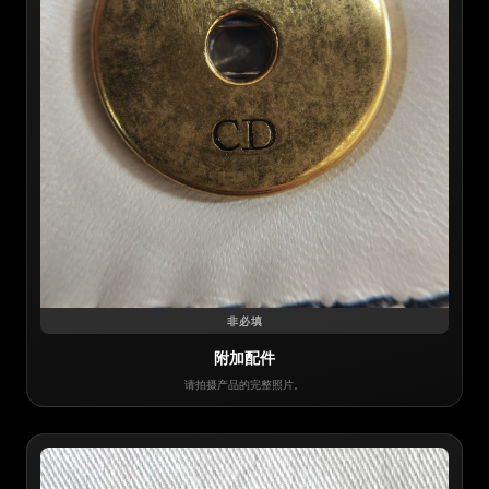
非必填
附加配件
请拍摄产品的完整照片。