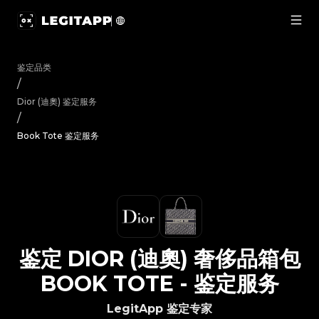
鉴定 Dior (迪奧) 奢侈品箱包 Book Tote - 鉴定服务 | Le
鉴定品类
/
Dior (迪奧)
鉴定服务
/
Book Tote 鉴定服务
鉴定
DIOR (迪奧)
奢侈品箱包
BOOK TOTE
-
鉴定服务
LegitApp 鉴定专家