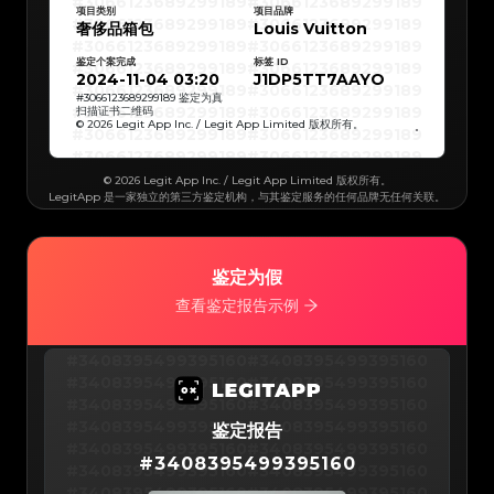
#3066123689299189
#3066123689299189
#3066123689299189
#3066123689299189
项目类别
项目品牌
#3066123689299189
#3066123689299189
奢侈品箱包
Louis Vuitton
#3066123689299189
#3066123689299189
#3066123689299189
#3066123689299189
#3066123689299189
#3066123689299189
鉴定个案完成
标签 ID
#3066123689299189
#3066123689299189
#3066123689299189
#3066123689299189
2024-11-04 03:20
J1DP5TT7AAYO
#3066123689299189
#3066123689299189
#3066123689299189
#3066123689299189
#
3066123689299189
鉴定为真
#3066123689299189
#3066123689299189
扫描证书二维码
#3066123689299189
#3066123689299189
© 2026 Legit App Inc. / Legit App Limited 版权所有。
#3066123689299189
#3066123689299189
#3066123689299189
#3066123689299189
#3066123689299189
#3066123689299189
#3066123689299189
#3066123689299189
#3066123689299189
#3066123689299189
© 2026 Legit App Inc. / Legit App Limited 版权所有。
#3066123689299189
#3066123689299189
LegitApp 是一家独立的第三方鉴定机构，与其鉴定服务的任何品牌无任何关联。
#3066123689299189
#3066123689299189
#3066123689299189
#3066123689299189
#3066123689299189
#3066123689299189
#3066123689299189
#3066123689299189
#3066123689299189
#3066123689299189
#3066123689299189
#3066123689299189
#3066123689299189
#3066123689299189
#3066123689299189
#3066123689299189
鉴定为假
#3066123689299189
#3066123689299189
#3066123689299189
#3066123689299189
查看鉴定报告示例
#3066123689299189
#3066123689299189
#3066123689299189
#3066123689299189
#3066123689299189
#3066123689299189
#3066123689299189
#3066123689299189
#3066123689299189
#3066123689299189
#3408395499395160
#3408395499395160
#3066123689299189
#3066123689299189
#3066123689299189
#3066123689299189
#3408395499395160
#3408395499395160
#3066123689299189
#3066123689299189
#3066123689299189
#3066123689299189
#3408395499395160
#3408395499395160
#3066123689299189
#3066123689299189
#3066123689299189
#3066123689299189
#3408395499395160
#3408395499395160
#3066123689299189
鉴定报告
#3066123689299189
#3066123689299189
#3066123689299189
#3408395499395160
#3408395499395160
#3066123689299189
#3066123689299189
#
3408395499395160
#3066123689299189
#3066123689299189
#3408395499395160
#3408395499395160
#3066123689299189
#3066123689299189
#3066123689299189
#3066123689299189
#3408395499395160
#3408395499395160