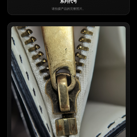
系列代号
请拍摄产品的完整照片。