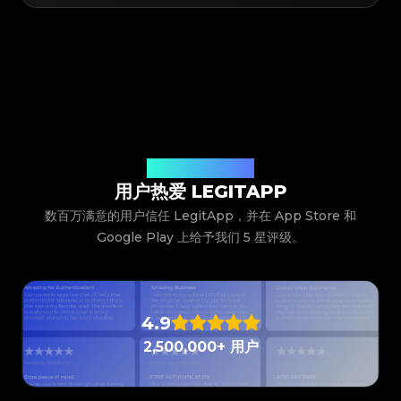
#3408395499395160
#3408395499395160
#3066123689299189
#3066123689299189
Earrings, Ring, Bracelet, Necklace, Brooch,
#3408395499395160
#3408395499395160
码验证，增加二手转卖的信任度。
#3066123689299189
#3066123689299189
#3408395499395160
#3408395499395160
#3066123689299189
#3066123689299189
#3408395499395160
#3408395499395160
Glasses, Scarf, Hat, Belt, Tie, ALL, Perfume,
#3066123689299189
#3066123689299189
只需下载并打开 LegitApp，选择物品的“分类”、“品牌”
#3408395499395160
#3408395499395160
#3066123689299189
#3066123689299189
#3408395499395160
#3408395499395160
#3066123689299189
#3066123689299189
Lipstick, Skincare, Wallets, Key Chain, Other,
#3408395499395160
#3408395499395160
0
和“产品型号”。随后，系统会提供详细的照片拍摄说明，
#3066123689299189
#3066123689299189
#3408395499395160
#3408395499395160
#3066123689299189
#3066123689299189
Slippers, Heels。您可以随时在 App 内查看最新的支
#3408395499395160
#3408395499395160
#3066123689299189
#3066123689299189
您只需按照示例拍下物品的细节图（如 Logo、标签、走
#3408395499395160
#3408395499395160
#3066123689299189
#3066123689299189
#3408395499395160
#3408395499395160
持列表。
#3066123689299189
#3066123689299189
#3408395499395160
#3408395499395160
线等）并提交。我们的专家团队会审核您的照片并将结果
#3066123689299189
#3066123689299189
#3408395499395160
#3408395499395160
#3066123689299189
#3066123689299189
#3408395499395160
#3408395499395160
#3066123689299189
#3066123689299189
发送至 App 内。
#3408395499395160
#3408395499395160
#3066123689299189
#3066123689299189
#3408395499395160
#3408395499395160
#3066123689299189
#3066123689299189
#3408395499395160
#3408395499395160
#3066123689299189
#3066123689299189
#3408395499395160
#3408395499395160
#3066123689299189
#3066123689299189
#3408395499395160
#3408395499395160
听听我们的用户说什么
#3066123689299189
#3066123689299189
#3408395499395160
#3408395499395160
#3066123689299189
#3066123689299189
#3408395499395160
#3408395499395160
#3066123689299189
#3066123689299189
用户热爱 LEGITAPP
#3408395499395160
#3408395499395160
#3066123689299189
#3066123689299189
#3408395499395160
#3408395499395160
#3066123689299189
#3066123689299189
#3408395499395160
#3408395499395160
#3066123689299189
#3066123689299189
数百万满意的用户信任 LegitApp，并在 App Store 和
#3408395499395160
#3408395499395160
#3066123689299189
#3066123689299189
#3408395499395160
#3408395499395160
#3066123689299189
#3066123689299189
Google Play 上给予我们 5 星评级。
#3408395499395160
#3408395499395160
#3066123689299189
#3066123689299189
#3408395499395160
#3408395499395160
#3066123689299189
#3066123689299189
#3408395499395160
#3408395499395160
#3066123689299189
#3066123689299189
#3408395499395160
#3408395499395160
#3066123689299189
#3066123689299189
#3408395499395160
#3408395499395160
#3066123689299189
#3066123689299189
#3408395499395160
#3408395499395160
#3066123689299189
#3066123689299189
#3408395499395160
#3408395499395160
#3066123689299189
#3066123689299189
#3408395499395160
#3408395499395160
#3066123689299189
#3066123689299189
#3408395499395160
#3408395499395160
#3066123689299189
#3066123689299189
#3408395499395160
#3408395499395160
#3066123689299189
4.9
#3066123689299189
#3408395499395160
#3408395499395160
#3066123689299189
#3066123689299189
#3408395499395160
#3408395499395160
#3066123689299189
#3066123689299189
#3408395499395160
2,500,000+ 用户
#3408395499395160
#3066123689299189
#3066123689299189
#3408395499395160
#3408395499395160
#3066123689299189
#3066123689299189
#3408395499395160
#3408395499395160
#3066123689299189
#3066123689299189
#3408395499395160
#3408395499395160
#3066123689299189
#3066123689299189
#3408395499395160
#3408395499395160
#3066123689299189
#3066123689299189
#3408395499395160
#3408395499395160
#3066123689299189
#3066123689299189
#3408395499395160
#3408395499395160