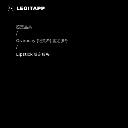
鉴定 Givenchy (纪梵希) 美妆产品 Lipstick - 鉴定服务 | 
鉴定品类
/
Givenchy (纪梵希)
鉴定服务
/
Lipstick 鉴定服务