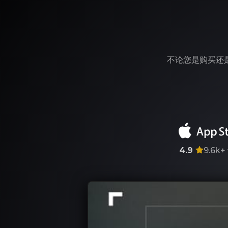
不论您是购买还是
4.9
9.6k+