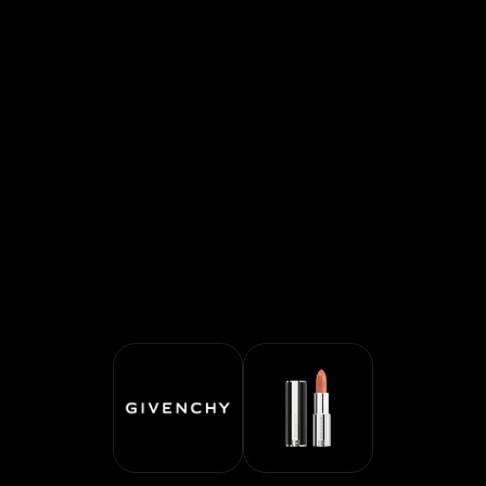
LegitApp 鉴定专家 | 您值得信赖的奢侈品鉴定伙伴