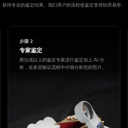
获得专业的鉴定结果。我们用户的流程使鉴定变得轻而易举。
步骤
2
专家鉴定
两位或以上的鉴定专家进行鉴定加上 AI 分
析，在多层验证流程中仔细分析您的照片。