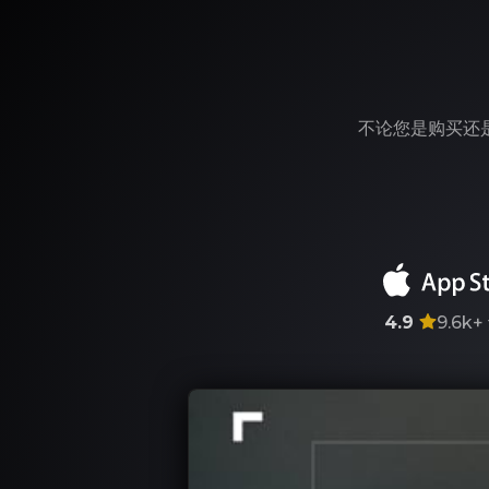
不论您是购买还是
4.9
9.6k+