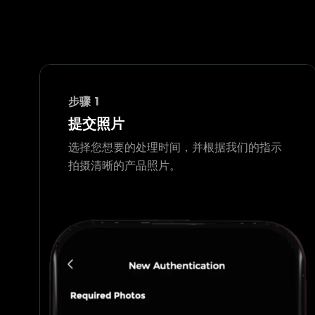
步骤
1
提交照片
选择您想要的处理时间，并根据我们的指示
拍摄清晰的产品照片。