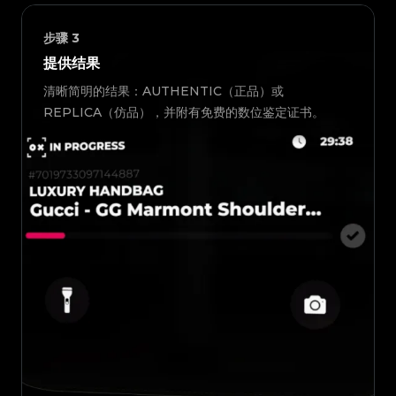
步骤
3
提供结果
清晰简明的结果：AUTHENTIC（正品）或
REPLICA（仿品），并附有免费的数位鉴定证书。