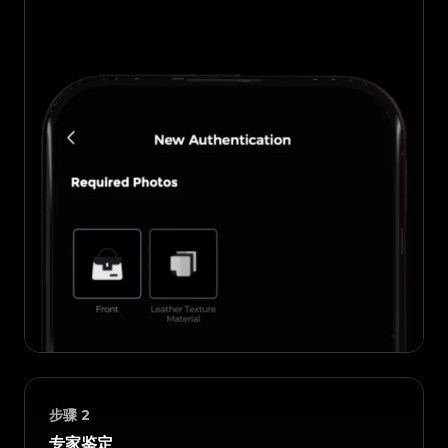
步骤
2
专家鉴定