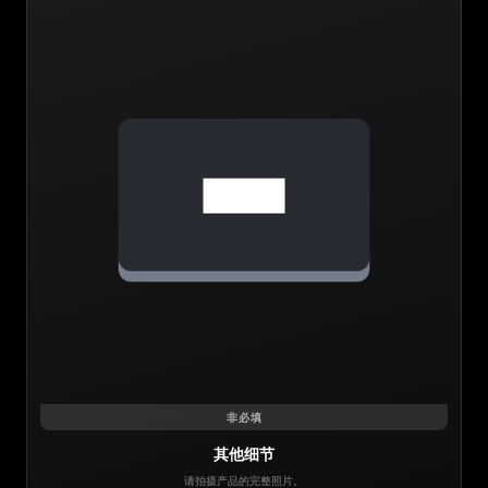
非必填
其他细节
请拍摄产品的完整照片。