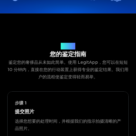
鉴定流程
您的鉴定指南
鉴定您的奢侈品从未如此简单。使用 LegitApp，您可以在短短
10 分钟内，直接在您的行动装置上获得专业的鉴定结果。我们用
户的流程使鉴定变得轻而易举。
步骤
1
提交照片
选择您想要的处理时间，并根据我们的指示拍摄清晰的产
品照片。