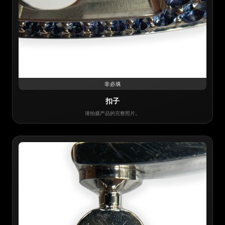
非必填
扣子
请拍摄产品的完整照片。