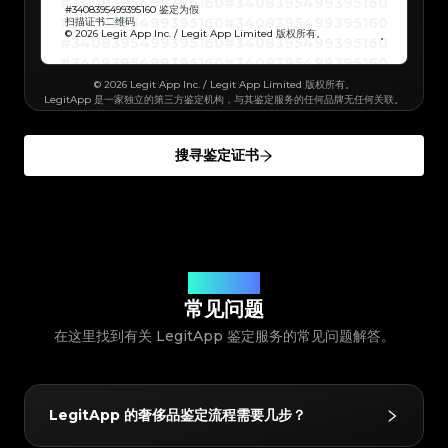
#3408395499395160
#3408395499395160
#3066123689299189
#3066123689299189
#3408395499395160
#3408395499395160
#
3408395499395160
鉴定为假
#3066123689299189
#3066123689299189
#3408395499395160
#3408395499395160
扫描证书二维码
#3066123689299189
#3066123689299189
#3408395499395160
#3408395499395160
#3066123689299189
#3066123689299189
© 2026 Legit App Inc. / Legit App Limited 版权所有。
#3408395499395160
#3408395499395160
#3066123689299189
#3066123689299189
#3408395499395160
#3408395499395160
#3066123689299189
#3066123689299189
#3408395499395160
#3408395499395160
#3066123689299189
#3066123689299189
#3408395499395160
#3408395499395160
#3066123689299189
#3066123689299189
#3408395499395160
#3408395499395160
#3066123689299189
#3066123689299189
© 2026 Legit App Inc. / Legit App Limited 版权所有。
#3408395499395160
#3408395499395160
#3066123689299189
#3066123689299189
LegitApp 是一家独立的第三方鉴定机构，与其鉴定服务的任何品牌无任何关联。
#3408395499395160
#3408395499395160
#3066123689299189
#3066123689299189
#3408395499395160
#3408395499395160
#3066123689299189
#3066123689299189
#3408395499395160
#3408395499395160
#3066123689299189
#3066123689299189
#3408395499395160
#3408395499395160
#3066123689299189
#3066123689299189
#3408395499395160
#3408395499395160
#3066123689299189
#3066123689299189
#3408395499395160
#3408395499395160
#3066123689299189
#3066123689299189
搜寻鉴定证书
#3408395499395160
#3408395499395160
#3066123689299189
#3066123689299189
#3408395499395160
#3408395499395160
#3066123689299189
#3066123689299189
#3408395499395160
#3408395499395160
#3066123689299189
#3066123689299189
#3408395499395160
#3408395499395160
#3066123689299189
#3066123689299189
#3408395499395160
#3408395499395160
#3066123689299189
#3066123689299189
#3408395499395160
#3408395499395160
#3066123689299189
#3066123689299189
#3408395499395160
#3408395499395160
#3066123689299189
#3066123689299189
#3408395499395160
#3408395499395160
#3066123689299189
#3066123689299189
#3408395499395160
#3408395499395160
#3066123689299189
#3066123689299189
#3408395499395160
#3408395499395160
#3066123689299189
#3066123689299189
#3408395499395160
#3408395499395160
#3066123689299189
#3066123689299189
#3408395499395160
#3408395499395160
#3066123689299189
#3066123689299189
#3408395499395160
#3408395499395160
您的问题解答
#3066123689299189
#3066123689299189
#3408395499395160
#3408395499395160
#3066123689299189
#3066123689299189
#3408395499395160
#3408395499395160
#3066123689299189
常见问题
#3066123689299189
#3408395499395160
#3408395499395160
#3066123689299189
#3066123689299189
#3408395499395160
#3408395499395160
#3066123689299189
#3066123689299189
#3408395499395160
#3408395499395160
#3066123689299189
#3066123689299189
在这里找到有关 LegitApp 鉴定服务的常见问题解答。
#3408395499395160
#3408395499395160
#3066123689299189
#3066123689299189
#3408395499395160
#3408395499395160
#3066123689299189
#3066123689299189
#3408395499395160
#3408395499395160
#3066123689299189
#3066123689299189
#3408395499395160
#3408395499395160
#3066123689299189
#3066123689299189
#3408395499395160
#3408395499395160
#3066123689299189
#3066123689299189
#3408395499395160
#3408395499395160
#3066123689299189
#3066123689299189
#3408395499395160
#3408395499395160
#3066123689299189
#3066123689299189
#3408395499395160
#3408395499395160
#3066123689299189
#3066123689299189
LegitApp 的奢侈品鉴定流程需要几步？
#3408395499395160
#3408395499395160
#3066123689299189
#3066123689299189
#3408395499395160
#3408395499395160
#3066123689299189
#3066123689299189
#3408395499395160
#3408395499395160
#3066123689299189
#3066123689299189