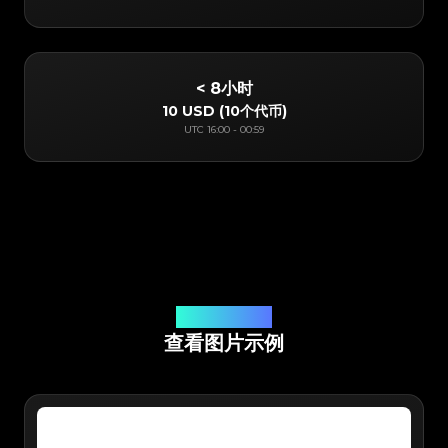
< 8小时
10 USD
(
10个代币
)
UTC
16:00
-
00:59
线上应用程式鉴定
查看图片示例