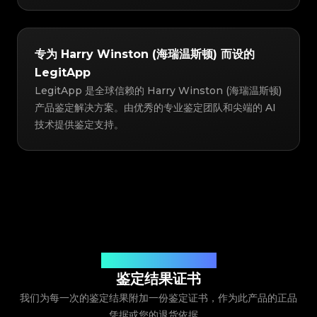
专为 Harry Winston (海瑞温斯顿) 而设的
LegitApp
LegitApp 是全球信赖的 Harry Winston (海瑞温斯顿)
产品鉴定解决方案。由优秀的专业鉴定团队和尖端的 AI
技术提供鉴定支持。
由 Legit App Limited 颁发
鉴定结果证书
我们为每一次的鉴定结果附加一份鉴定证书，作为此产品的正品
凭据或您的退货依据。