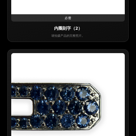
必需
内圈刻字（2）
请拍摄产品的完整照片。