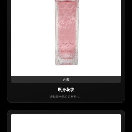
必需
瓶身花纹
请拍摄产品的完整照片。