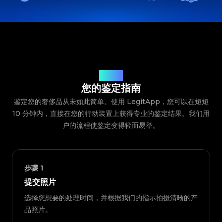
鉴定流程
您的鉴定指南
鉴定您的奢侈品从未如此简单。使用 LegitApp，您可以在短短
10 分钟内，直接在您的行动装置上获得专业的鉴定结果。我们用
户的流程使鉴定变得轻而易举。
步骤
1
提交照片
选择您想要的处理时间，并根据我们的指示拍摄清晰的产
品照片。