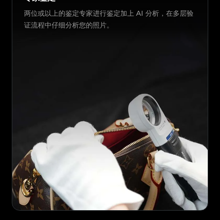
两位或以上的鉴定专家进行鉴定加上 AI 分析，在多层验
证流程中仔细分析您的照片。