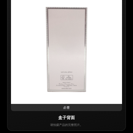
必需
盒子背面
请拍摄产品的完整照片。