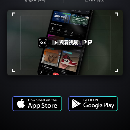
2.7k+
评分
9.6k+
评分
观看视频