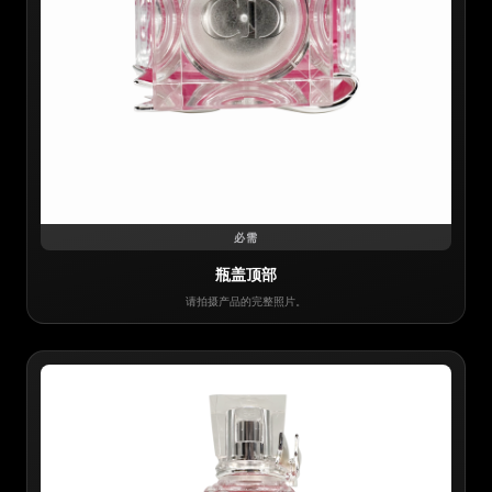
必需
瓶盖顶部
请拍摄产品的完整照片。