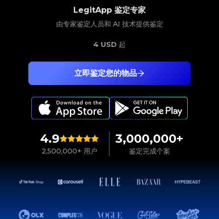
LegitApp 鉴定专家
由专家鉴定人员和 AI 技术提供鉴定
4 USD
起
立即鉴定您的物品
4.9
3,000,000+
2,500,000+ 用户
鉴定完成个案