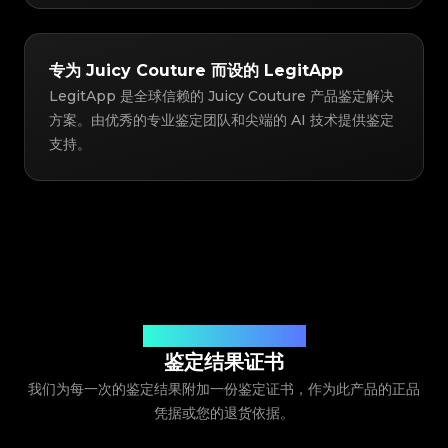
专为 Juicy Couture 而设的 LegitApp
LegitApp 是全球信赖的 Juicy Couture 产品鉴定解决
方案。由优秀的专业鉴定团队和尖端的 AI 技术提供鉴定
支持。
由 Legit App Limited 颁发
鉴定结果证书
我们为每一次的鉴定结果附加一份鉴定证书，作为此产品的正品
凭据或您的退货依据。