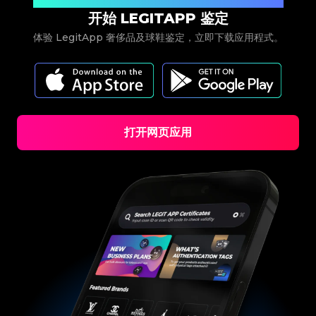
#3408395499395160
#3408395499395160
#3066123689299189
#3066123689299189
#3408395499395160
#3408395499395160
#3066123689299189
#3066123689299189
开始 LEGITAPP 鉴定
#3408395499395160
#3408395499395160
#3066123689299189
#3066123689299189
#3408395499395160
#3408395499395160
#3066123689299189
#3066123689299189
#3408395499395160
#3408395499395160
#3066123689299189
#3066123689299189
体验 LegitApp 奢侈品及球鞋鉴定，立即下载应用程式。
#3408395499395160
#3408395499395160
#3066123689299189
#3066123689299189
#3408395499395160
#3408395499395160
#3066123689299189
#3066123689299189
#3408395499395160
#3408395499395160
#3066123689299189
#3066123689299189
#3408395499395160
#3408395499395160
#3066123689299189
#3066123689299189
#3408395499395160
#3408395499395160
#3066123689299189
#3066123689299189
#3408395499395160
#3408395499395160
#3066123689299189
#3066123689299189
#3408395499395160
#3408395499395160
#3066123689299189
#3066123689299189
#3408395499395160
#3408395499395160
#3066123689299189
#3066123689299189
#3408395499395160
#3408395499395160
#3066123689299189
#3066123689299189
#3408395499395160
#3408395499395160
#3066123689299189
#3066123689299189
#3408395499395160
#3408395499395160
#3066123689299189
#3066123689299189
#3408395499395160
#3408395499395160
#3066123689299189
#3066123689299189
#3408395499395160
#3408395499395160
#3066123689299189
#3066123689299189
#3408395499395160
#3408395499395160
#3066123689299189
打开网页应用
#3066123689299189
#3408395499395160
#3408395499395160
#3066123689299189
#3066123689299189
#3408395499395160
#3408395499395160
#3066123689299189
#3066123689299189
#3408395499395160
#3408395499395160
#3066123689299189
#3066123689299189
#3408395499395160
#3408395499395160
#3066123689299189
#3066123689299189
#3408395499395160
#3408395499395160
#3066123689299189
#3066123689299189
#3408395499395160
#3408395499395160
#3066123689299189
#3066123689299189
#3408395499395160
#3408395499395160
#3066123689299189
#3066123689299189
#3408395499395160
#3408395499395160
#3066123689299189
#3066123689299189
#3408395499395160
#3408395499395160
#3066123689299189
#3066123689299189
#3408395499395160
#3408395499395160
#3066123689299189
#3066123689299189
#3408395499395160
#3408395499395160
#3066123689299189
#3066123689299189
#3408395499395160
#3408395499395160
#3066123689299189
#3066123689299189
#3408395499395160
#3408395499395160
#3066123689299189
#3066123689299189
#3408395499395160
#3408395499395160
#3066123689299189
#3066123689299189
#3408395499395160
#3408395499395160
#3066123689299189
#3066123689299189
#3408395499395160
#3408395499395160
#3066123689299189
#3066123689299189
#3408395499395160
#3408395499395160
#3066123689299189
#3066123689299189
#3408395499395160
#3408395499395160
#3066123689299189
#3066123689299189
#3408395499395160
#3408395499395160
#3066123689299189
#3066123689299189
#3408395499395160
#3408395499395160
#3066123689299189
#3066123689299189
#3408395499395160
#3408395499395160
#3066123689299189
#3066123689299189
#3408395499395160
#3408395499395160
#3066123689299189
#3066123689299189
#3408395499395160
#3408395499395160
#3066123689299189
#3066123689299189
#3408395499395160
#3408395499395160
#3066123689299189
#3066123689299189
#3408395499395160
#3408395499395160
#3066123689299189
#3066123689299189
#3408395499395160
#3408395499395160
#3066123689299189
#3066123689299189