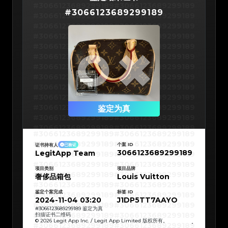
#3066123689299189
#3066123689299189
#
3066123689299189
#3066123689299189
#3066123689299189
#3066123689299189
#3066123689299189
#3066123689299189
#3066123689299189
#3066123689299189
#3066123689299189
#3066123689299189
#3066123689299189
#3066123689299189
#3066123689299189
#3066123689299189
#3066123689299189
#3066123689299189
#3066123689299189
#3066123689299189
#3066123689299189
#3066123689299189
#3066123689299189
鉴定为真
#3066123689299189
#3066123689299189
#3066123689299189
#3066123689299189
#3066123689299189
#3066123689299189
#3066123689299189
#3066123689299189
#3066123689299189
#3066123689299189
个案 ID
证书持有人
已验证
#3066123689299189
#3066123689299189
3066123689299189
LegitApp Team
#3066123689299189
#3066123689299189
#3066123689299189
#3066123689299189
#3066123689299189
#3066123689299189
#3066123689299189
#3066123689299189
项目类别
项目品牌
#3066123689299189
#3066123689299189
奢侈品箱包
Louis Vuitton
#3066123689299189
#3066123689299189
#3066123689299189
#3066123689299189
#3066123689299189
#3066123689299189
鉴定个案完成
标签 ID
#3066123689299189
#3066123689299189
#3066123689299189
#3066123689299189
2024-11-04 03:20
J1DP5TT7AAYO
#3066123689299189
#3066123689299189
#3066123689299189
#3066123689299189
#
3066123689299189
鉴定为真
#3066123689299189
#3066123689299189
扫描证书二维码
#3066123689299189
#3066123689299189
© 2026 Legit App Inc. / Legit App Limited 版权所有。
#3066123689299189
#3066123689299189