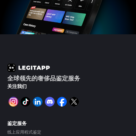
#3408395499395160
#3408395499395160
#3066123689299189
#3066123689299189
#3408395499395160
#3408395499395160
#3066123689299189
#3066123689299189
#3408395499395160
#3408395499395160
#3066123689299189
#3066123689299189
#3408395499395160
#3408395499395160
#3066123689299189
#3066123689299189
#3408395499395160
#3408395499395160
#3066123689299189
#3066123689299189
#3408395499395160
#3408395499395160
#3066123689299189
#3066123689299189
#3408395499395160
#3408395499395160
#3066123689299189
#3066123689299189
#3408395499395160
#3408395499395160
#3066123689299189
#3066123689299189
#3408395499395160
#3408395499395160
#3066123689299189
#3066123689299189
#3408395499395160
#3408395499395160
#3066123689299189
#3066123689299189
#3408395499395160
#3408395499395160
#3066123689299189
#3066123689299189
#3408395499395160
#3408395499395160
#3066123689299189
#3066123689299189
#3408395499395160
#3408395499395160
#3066123689299189
#3066123689299189
#3408395499395160
#3408395499395160
#3066123689299189
#3066123689299189
#3408395499395160
#3408395499395160
#3066123689299189
#3066123689299189
#3408395499395160
#3408395499395160
#3066123689299189
#3066123689299189
#3408395499395160
#3408395499395160
#3066123689299189
#3066123689299189
#3408395499395160
#3408395499395160
#3066123689299189
#3066123689299189
#3408395499395160
#3408395499395160
#3066123689299189
#3066123689299189
#3408395499395160
#3408395499395160
#3066123689299189
#3066123689299189
#3408395499395160
#3408395499395160
#3066123689299189
#3066123689299189
#3408395499395160
#3408395499395160
#3066123689299189
#3066123689299189
#3408395499395160
#3408395499395160
#3066123689299189
#3066123689299189
#3408395499395160
#3408395499395160
#3066123689299189
#3066123689299189
#3408395499395160
#3408395499395160
#3066123689299189
#3066123689299189
全球领先的奢侈品鉴定服务
#3408395499395160
#3408395499395160
#3066123689299189
#3066123689299189
#3408395499395160
#3408395499395160
#3066123689299189
#3066123689299189
#3408395499395160
#3408395499395160
#3066123689299189
#3066123689299189
关注我们
#3408395499395160
#3408395499395160
#3066123689299189
#3066123689299189
#3408395499395160
#3408395499395160
#3066123689299189
#3066123689299189
#3408395499395160
#3408395499395160
#3066123689299189
#3066123689299189
#3408395499395160
#3408395499395160
#3066123689299189
#3066123689299189
#3408395499395160
#3408395499395160
#3066123689299189
#3066123689299189
#3408395499395160
#3408395499395160
#3066123689299189
#3066123689299189
#3408395499395160
#3408395499395160
#3066123689299189
#3066123689299189
#3408395499395160
#3408395499395160
#3066123689299189
#3066123689299189
#3408395499395160
#3408395499395160
#3066123689299189
#3066123689299189
#3408395499395160
#3408395499395160
#3066123689299189
#3066123689299189
#3408395499395160
#3408395499395160
#3066123689299189
#3066123689299189
#3408395499395160
#3408395499395160
#3066123689299189
#3066123689299189
鉴定服务
#3408395499395160
#3408395499395160
#3066123689299189
#3066123689299189
#3408395499395160
#3408395499395160
#3066123689299189
#3066123689299189
#3408395499395160
#3408395499395160
#3066123689299189
#3066123689299189
线上应用程式鉴定
#3408395499395160
#3408395499395160
#3066123689299189
#3066123689299189