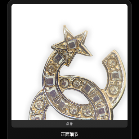
必需
正面细节