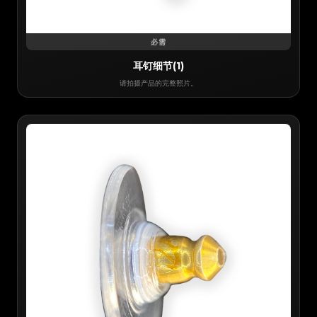
必需
耳钉细节(1)
请拍摄产品的完整照片。