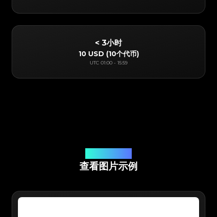
< 3小时
10 USD
(
10个代币
)
UTC
01:00
-
15:59
线上应用程式鉴定
查看图片示例