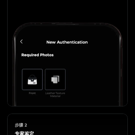
步骤
2
专家鉴定