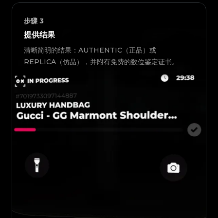
步骤
3
提供结果
清晰简明的结果：AUTHENTIC（正品）或
REPLICA（仿品），并附有免费的数位鉴定证书。