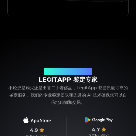
您值得信赖的奢侈品鉴定伙伴
LEGITAPP 鉴定专家
不论您是购买还是出售二手奢侈品，LegitApp 都提供最可靠的
鉴定服务。我们的专业鉴定团队和先进的 AI 技术确保您可以自
信地购物和交易。
4.7
4.9