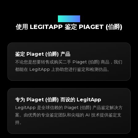
鉴定解决方案
使用 LEGITAPP 鉴定 PIAGET (伯爵)
鉴定 Piaget (伯爵) 产品
不论您是想要转售或购买二手 Piaget (伯爵) 商品，我们
都能在 LegitApp 上协助您进行鉴定和检测仿品。
专为 Piaget (伯爵) 而设的 LegitApp
LegitApp 是全球信赖的 Piaget (伯爵) 产品鉴定解决方
案。由优秀的专业鉴定团队和尖端的 AI 技术提供鉴定支
持。