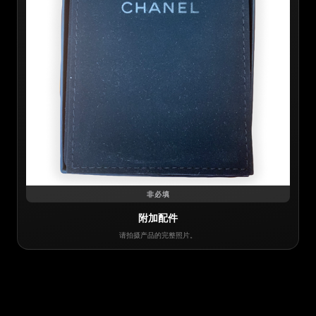
非必填
附加配件
请拍摄产品的完整照片。