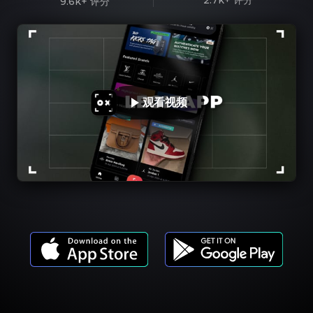
2.7k+
评分
9.6k+
评分
观看视频