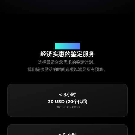
我们的服务定价
经济实惠的鉴定服务
选择最适合您需求的鉴定计划。
我们提供灵活的时间选项以满足所有预算。
< 3小时
20 USD
(
20个代币
)
UTC
16:00
-
00:59