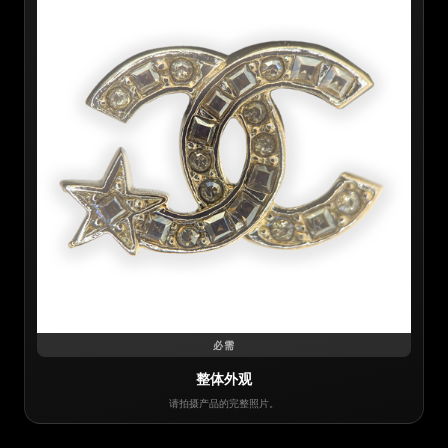
必需
整体外观
请拍摄产品的完整照片。