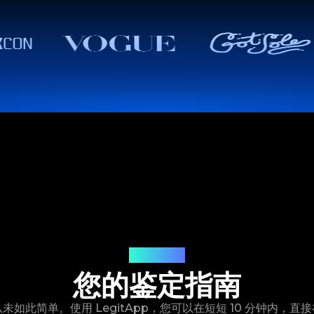
鉴定流程
您的鉴定指南
未如此简单。使用 LegitApp，您可以在短短 10 分钟内，直