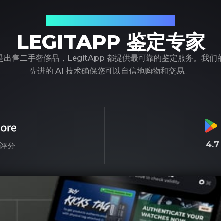
您值得信赖的奢侈品鉴定伙伴
LEGITAPP 鉴定专家
出售二手奢侈品，LegitApp 都提供最可靠的鉴定服务。我
先进的 AI 技术确保您可以自信地购物和交易。
4.
评分