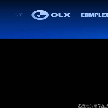
鉴定您的奢侈品从