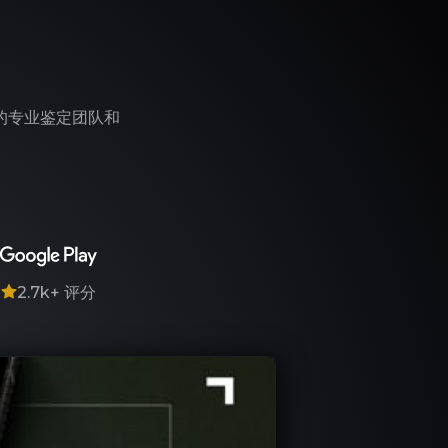
们的专业鉴定团队和
7
2.7k+
评分