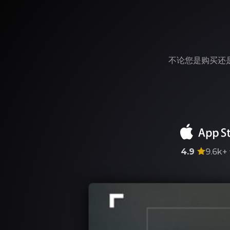
不论您是购买还是
4.9
9.6k+