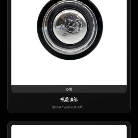
必需
瓶盖顶部
请拍摄产品的完整照片。