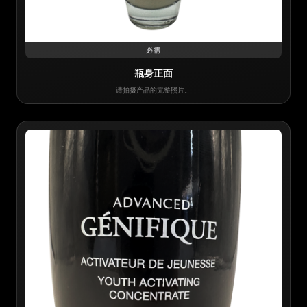
必需
瓶身正面
请拍摄产品的完整照片。