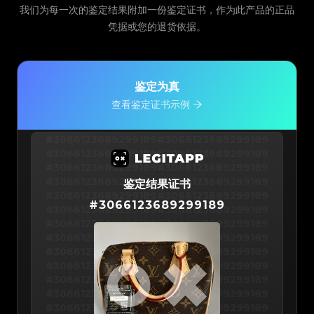
我们为每一次的鉴定结果附加一份鉴定证书，作为此产品的正品
凭据或您的退货依据。
鉴定为真
查看鉴定证书示例
#3066123689299189
#3066123689299189
#3066123689299189
#3066123689299189
#3066123689299189
#3066123689299189
#3066123689299189
#3066123689299189
鉴定结果证书
#3066123689299189
#3066123689299189
#
3066123689299189
#3066123689299189
#3066123689299189
#3066123689299189
#3066123689299189
#3066123689299189
#3066123689299189
#3066123689299189
#3066123689299189
#3066123689299189
#3066123689299189
#3066123689299189
#3066123689299189
#3066123689299189
#3066123689299189
#3066123689299189
#3066123689299189