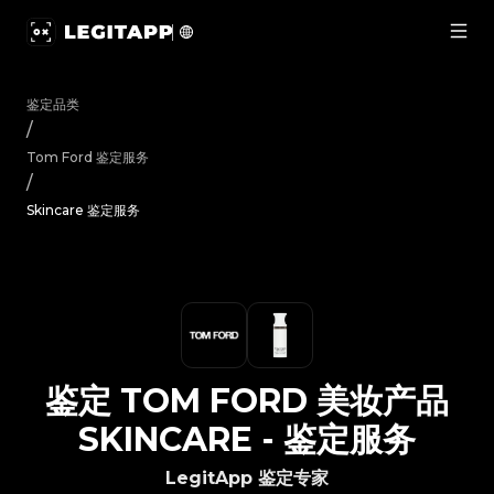
鉴定 Tom Ford 美妆产品 Skincare - 鉴定服务 | Legit
鉴定品类
/
Tom Ford
鉴定服务
/
Skincare 鉴定服务
鉴定
TOM FORD
美妆产品
SKINCARE
-
鉴定服务
LegitApp 鉴定专家