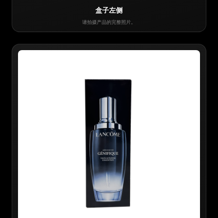
盒子左侧
请拍摄产品的完整照片。