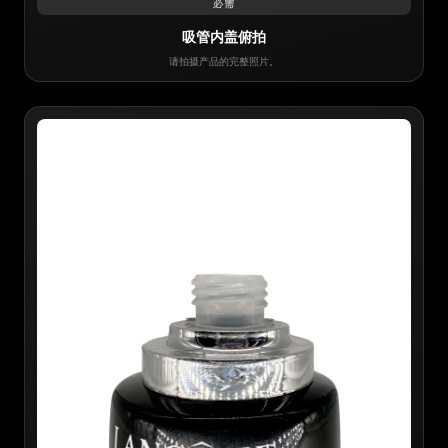
必需
吸管内盖俯拍
请拍摄产品的完整照片。