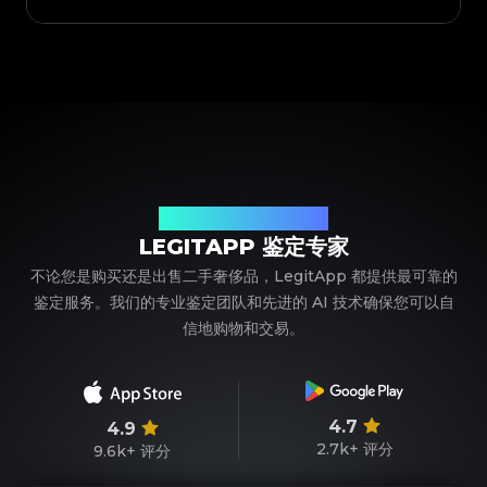
您值得信赖的奢侈品鉴定伙伴
LEGITAPP 鉴定专家
不论您是购买还是出售二手奢侈品，LegitApp 都提供最可靠的
鉴定服务。我们的专业鉴定团队和先进的 AI 技术确保您可以自
信地购物和交易。
4.7
4.9
2.7k+
评分
9.6k+
评分