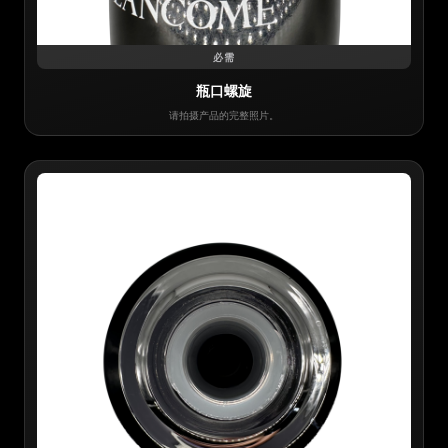
必需
瓶口螺旋
请拍摄产品的完整照片。