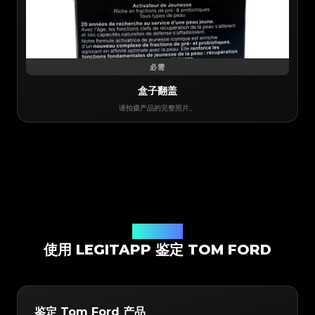
必需
盒子翻盖
请拍摄产品的完整照片。
鉴定解决方案
使用 LEGITAPP 鉴定 TOM FORD
鉴定 Tom Ford 产品