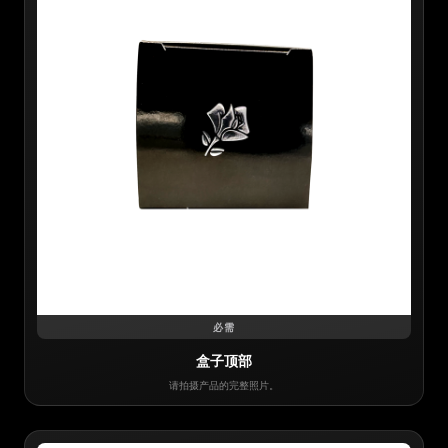
必需
盒子顶部
请拍摄产品的完整照片。