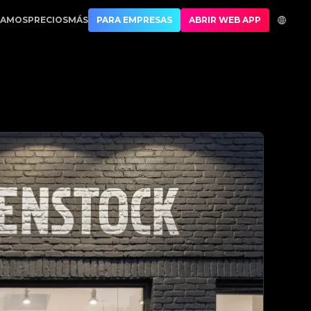
| No.1 Best Authentication
CAMOS
PRECIOS
MÁS
PARA EMPRESAS
ABRIR WEB APP