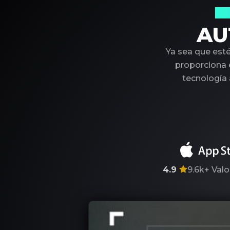
Su
AU
Ya sea que est
proporciona e
tecnología
4.9
9.6k+
Valo