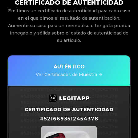
CERTIFICADO DE AUTENTICIDAD
Emitimos un certificado de autenticidad para cada caso
en el que dimos el resultado de autenticación.
Aumente su caso para un reembolso o tenga la prueba
innegable y sólida sobre el estado de autenticidad de
su artículo.
AUTÉNTICO
Ver Certificados de Muestra
#5216693512454378
#5216693512454378
#5216693512454378
#5216693512454378
#5216693512454378
#5216693512454378
#5216693512454378
#5216693512454378
CERTIFICADO DE AUTENTICIDAD
#5216693512454378
#5216693512454378
#
5216693512454378
#5216693512454378
#5216693512454378
#5216693512454378
#5216693512454378
#5216693512454378
#5216693512454378