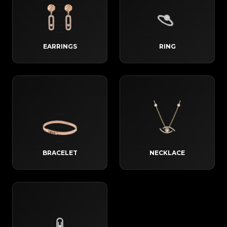
EARRINGS
RING
BRACELET
NECKLACE