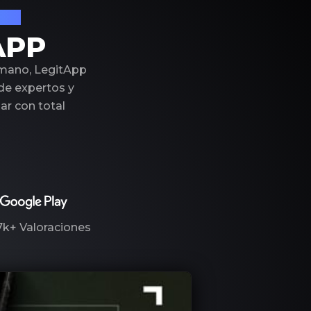
ujo
APP
 mano, LegitApp
 de expertos y
r con total
7k+
Valoraciones