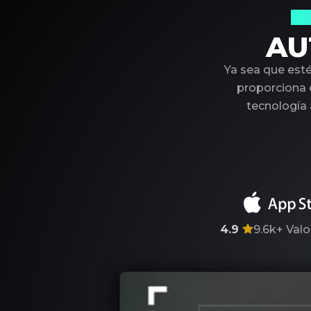
Su
AU
Ya sea que est
proporciona e
tecnología
4.9
9.6k+
Valo