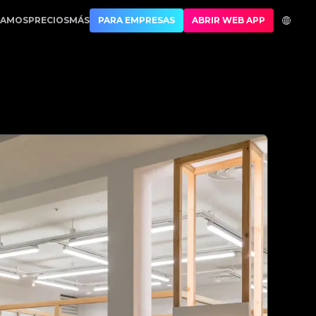
o | No.1 Best Authentication
CAMOS
PRECIOS
MÁS
PARA EMPRESAS
ABRIR WEB APP