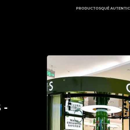
p | Su Socio de Confianza en Autenticación de Lujo | No.
PRODUCTOS
QUÉ AUTENTI
S
-