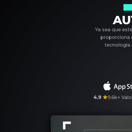
Su
AU
Ya sea que est
proporciona e
tecnología
4.9
9.6k+
Valo