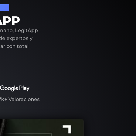
ujo
APP
 mano, LegitApp
 de expertos y
r con total
7k+
Valoraciones