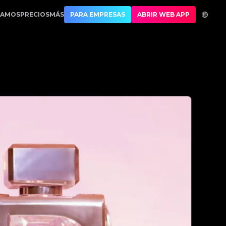
| No.1 Best Authentication
CAMOS
PRECIOS
MÁS
PARA EMPRESAS
ABRIR WEB APP