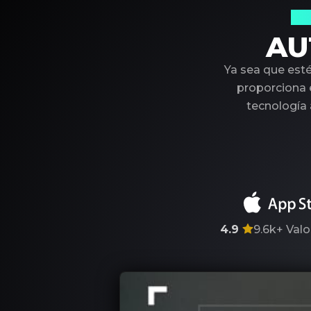
Su
AU
Ya sea que est
proporciona e
tecnología
4.9
9.6k+
Valo