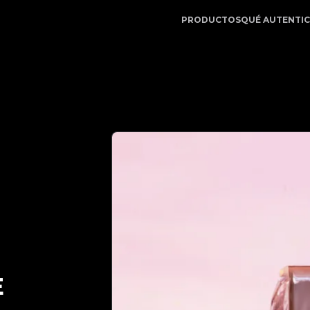
gitApp | Su Socio de Confianza en Autenticación de Lujo 
PRODUCTOS
QUÉ AUTENTI
E