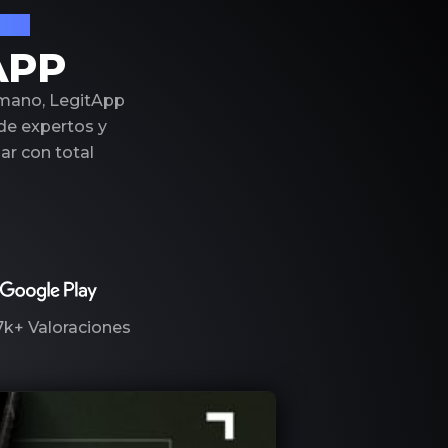
ujo
APP
 mano, LegitApp
 de expertos y
r con total
7k+
Valoraciones