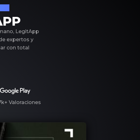
ujo
APP
 mano, LegitApp
 de expertos y
r con total
7k+
Valoraciones