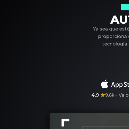
Su
AU
Ya sea que est
proporciona e
tecnología
4.9
9.6k+
Valo