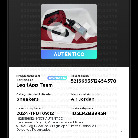
#5216693512454378
#5216693512454378
#5216693512454378
#5216693512454378
#5216693512454378
#5216693512454378
#5216693512454378
#5216693512454378
#5216693512454378
#5216693512454378
#5216693512454378
#5216693512454378
#5216693512454378
#5216693512454378
#5216693512454378
#5216693512454378
#5216693512454378
#5216693512454378
AUTÉNTICO
#5216693512454378
#5216693512454378
#5216693512454378
#5216693512454378
#5216693512454378
#5216693512454378
#5216693512454378
#5216693512454378
#5216693512454378
#5216693512454378
Propietario del
ID del Caso
#5216693512454378
#5216693512454378
Verificado
Certificado
5216693512454378
#5216693512454378
#5216693512454378
#5216693512454378
#5216693512454378
LegitApp Team
#5216693512454378
#5216693512454378
#5216693512454378
#5216693512454378
#5216693512454378
#5216693512454378
Categoría del Artículo
Marca del Artículo
#5216693512454378
#5216693512454378
Sneakers
Air Jordan
#5216693512454378
#5216693512454378
#5216693512454378
#5216693512454378
#5216693512454378
#5216693512454378
#5216693512454378
#5216693512454378
Caso Completado
ID de Etiqueta
#5216693512454378
#5216693512454378
2024-11-01 09:12
1D5LRZB39R5R
#5216693512454378
#5216693512454378
#5216693512454378
#5216693512454378
#
5216693512454378
AUTÉNTICO
#5216693512454378
#5216693512454378
Escanee el código QR para ver el certificado.
#5216693512454378
#5216693512454378
© 2026 Legit App Inc. / Legit App Limited. Todos los
#5216693512454378
#5216693512454378
Derechos Reservados.
#5216693512454378
#5216693512454378
#5216693512454378
#5216693512454378
#5216693512454378
#5216693512454378