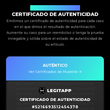
Emitido Por Legit App Limited
CERTIFICADO DE AUTENTICIDAD
Emitimos un certificado de autenticidad para cada caso
en el que dimos el resultado de autenticación.
Aumente su caso para un reembolso o tenga la prueba
innegable y sólida sobre el estado de autenticidad de
su artículo.
AUTÉNTICO
Ver Certificados de Muestra
#5216693512454378
#5216693512454378
#5216693512454378
#5216693512454378
#5216693512454378
#5216693512454378
#5216693512454378
#5216693512454378
CERTIFICADO DE AUTENTICIDAD
#5216693512454378
#5216693512454378
#
5216693512454378
#5216693512454378
#5216693512454378