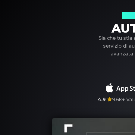
Il t
AU
Sia che tu stia
servizio di au
avanzata a
4.9
9.6k+
Val