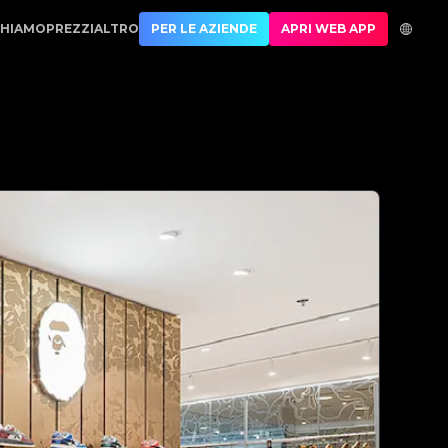
ione di lusso | No.1 Best Authentication
CHIAMO
PREZZI
ALTRO
PER LE AZIENDE
APRI WEB APP