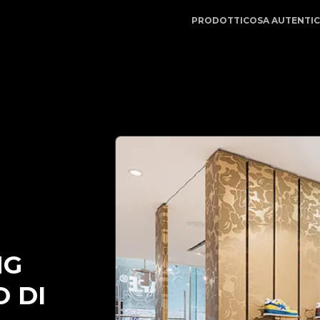
ne | LegitApp | Il tuo partner di fiducia nell'autenticaz
PRODOTTI
COSA AUTENTI
NG
O DI