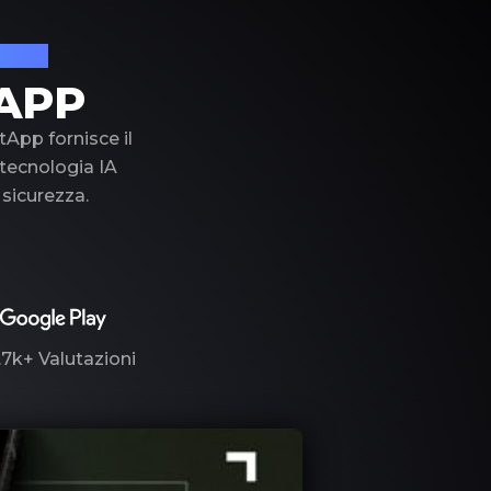
lusso
APP
tApp fornisce il
a tecnologia IA
 sicurezza.
.7k+
Valutazioni