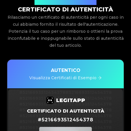
Rilasciato Da Legit App Limited
CERTIFICATO DI AUTENTICITÀ
Rilasciamo un certificato di autenticità per ogni caso in
cui abbiamo fornito il risultato dell'autenticazione.
Potenzia il tuo caso per un rimborso o ottieni la prova
inconfutabile e inoppugnabile sullo stato di autenticità
del tuo articolo.
AUTENTICO
Visualizza Certificati di Esempio
#5216693512454378
#5216693512454378
#5216693512454378
#5216693512454378
#5216693512454378
#5216693512454378
#5216693512454378
#5216693512454378
CERTIFICATO DI AUTENTICITÀ
#5216693512454378
#5216693512454378
#
5216693512454378
#5216693512454378
#5216693512454378
#5216693512454378
#5216693512454378