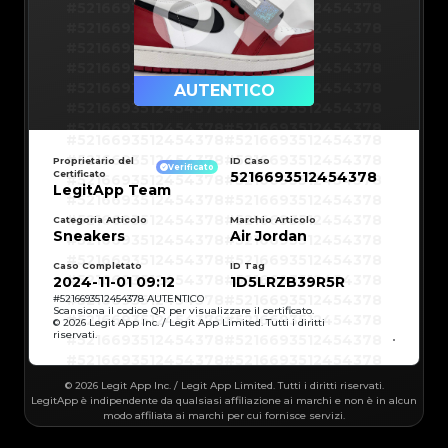
#5216693512454378
#5216693512454378
#5216693512454378
#5216693512454378
#5216693512454378
#5216693512454378
#5216693512454378
#5216693512454378
#5216693512454378
#5216693512454378
AUTENTICO
#5216693512454378
#5216693512454378
#5216693512454378
#5216693512454378
#5216693512454378
#5216693512454378
#5216693512454378
#5216693512454378
#5216693512454378
#5216693512454378
Proprietario del
ID Caso
#5216693512454378
#5216693512454378
Verificato
Certificato
5216693512454378
#5216693512454378
#5216693512454378
#5216693512454378
#5216693512454378
LegitApp Team
#5216693512454378
#5216693512454378
#5216693512454378
#5216693512454378
#5216693512454378
#5216693512454378
Categoria Articolo
Marchio Articolo
#5216693512454378
#5216693512454378
Sneakers
Air Jordan
#5216693512454378
#5216693512454378
#5216693512454378
#5216693512454378
#5216693512454378
#5216693512454378
#5216693512454378
#5216693512454378
Caso Completato
ID Tag
#5216693512454378
#5216693512454378
2024-11-01 09:12
1D5LRZB39R5R
#5216693512454378
#5216693512454378
#5216693512454378
#5216693512454378
#
5216693512454378
AUTENTICO
#5216693512454378
#5216693512454378
Scansiona il codice QR per visualizzare il certificato.
#5216693512454378
#5216693512454378
© 2026 Legit App Inc. / Legit App Limited. Tutti i diritti
#5216693512454378
#5216693512454378
riservati.
#5216693512454378
#5216693512454378
#5216693512454378
#5216693512454378
#5216693512454378
#5216693512454378
#5216693512454378
#5216693512454378
#5216693512454378
#5216693512454378
© 2026 Legit App Inc. / Legit App Limited. Tutti i diritti riservati.
#5216693512454378
#5216693512454378
#5216693512454378
#5216693512454378
LegitApp è indipendente da qualsiasi affiliazione ai marchi e non è in alcun
#5216693512454378
#5216693512454378
modo affiliata ai marchi per cui fornisce servizi.
#5216693512454378
#5216693512454378
#5216693512454378
#5216693512454378
#5216693512454378
#5216693512454378