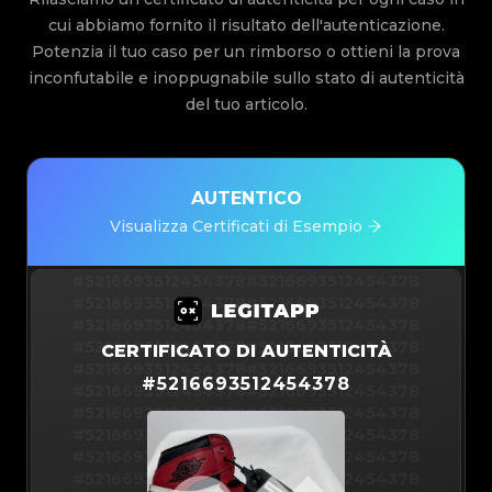
cui abbiamo fornito il risultato dell'autenticazione.
Potenzia il tuo caso per un rimborso o ottieni la prova
inconfutabile e inoppugnabile sullo stato di autenticità
del tuo articolo.
AUTENTICO
Visualizza Certificati di Esempio
#5216693512454378
#5216693512454378
#5216693512454378
#5216693512454378
#5216693512454378
#5216693512454378
#5216693512454378
#5216693512454378
CERTIFICATO DI AUTENTICITÀ
#5216693512454378
#5216693512454378
#
5216693512454378
#5216693512454378
#5216693512454378
#5216693512454378
#5216693512454378
#5216693512454378
#5216693512454378
#5216693512454378
#5216693512454378
#5216693512454378
#5216693512454378