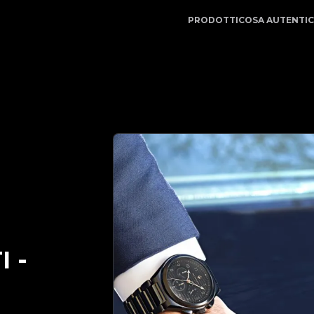
 | Il tuo partner di fiducia nell'autenticazione di lusso 
PRODOTTI
COSA AUTENTI
I
-