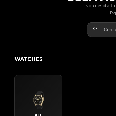
Non riesci a t
l'o
WATCHES
ALL