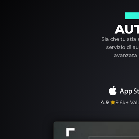
Il t
AU
Sia che tu stia
servizio di au
avanzata a
4.9
9.6k+
Val