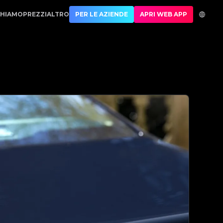
| No.1 Best Authentication
CHIAMO
PREZZI
ALTRO
PER LE AZIENDE
APRI WEB APP