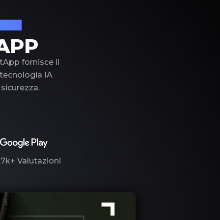
lusso
APP
tApp fornisce il
a tecnologia IA
 sicurezza.
.7k+
Valutazioni