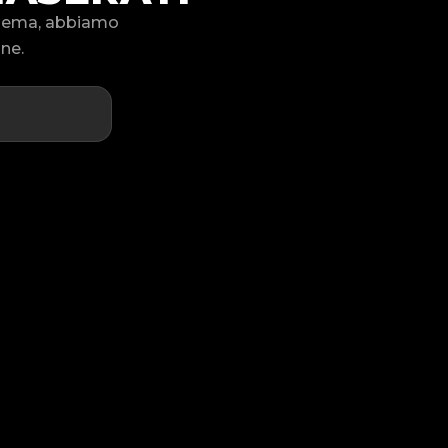
oblema, abbiamo
one.