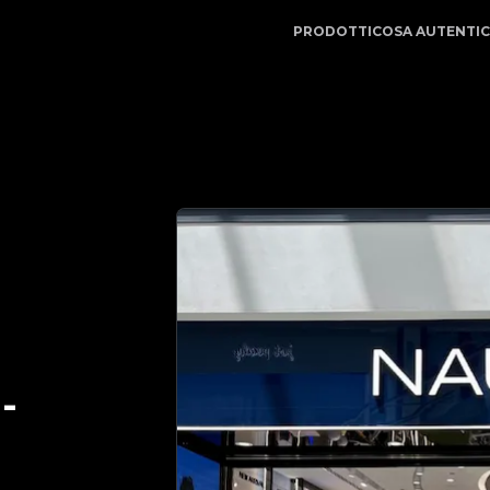
| Il tuo partner di fiducia nell'autenticazione di lusso |
PRODOTTI
COSA AUTENTI
-