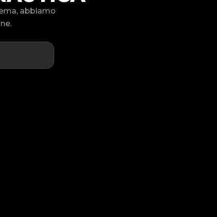
blema, abbiamo
one.