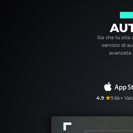
Il t
AU
Sia che tu stia
servizio di au
avanzata a
4.9
9.6k+
Val