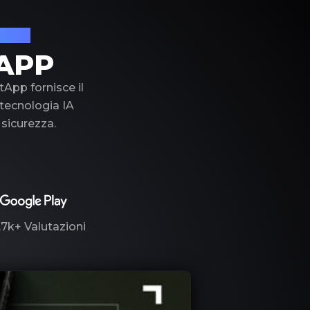
lusso
APP
tApp fornisce il
a tecnologia IA
 sicurezza.
.7k+
Valutazioni