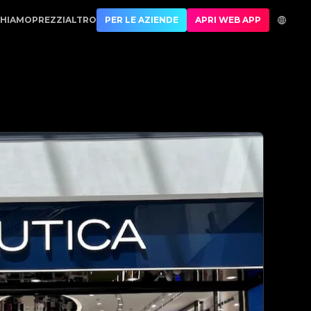
 No.1 Best Authentication
CHIAMO
PREZZI
ALTRO
PER LE AZIENDE
APRI WEB APP