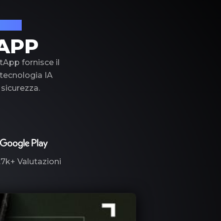
lusso
APP
tApp fornisce il
a tecnologia IA
 sicurezza.
.7k+
Valutazioni