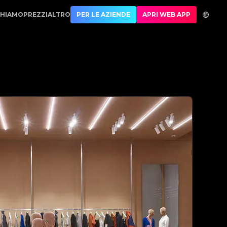
di lusso | No.1 Best Authentication
CHIAMO
PREZZI
ALTRO
PER LE AZIENDE
APRI WEB APP