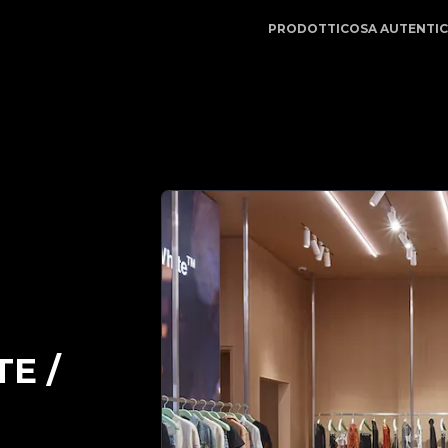
LegitApp | Il tuo partner di fiducia nell'autenticazione 
PRODOTTI
COSA AUTENTI
E /