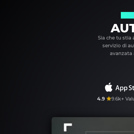
Il t
AU
Sia che tu stia
servizio di au
avanzata a
4.9
9.6k+
Val