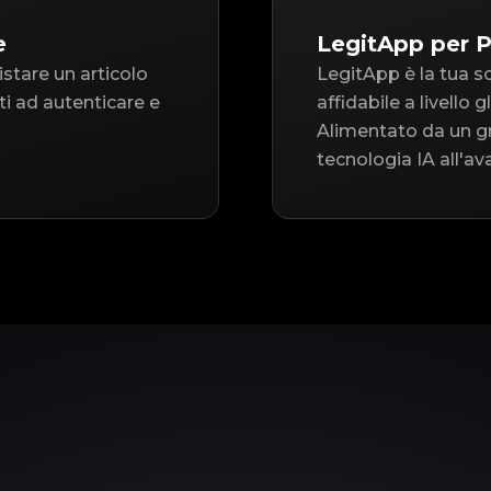
e
LegitApp per P
istare un articolo
LegitApp è la tua s
ti ad autenticare e
affidabile a livello 
Alimentato da un gr
tecnologia IA all'av