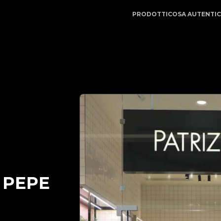
itApp | Il tuo partner di fiducia nell'autenticazione di l
PRODOTTI
COSA AUTENTI
 PEPE