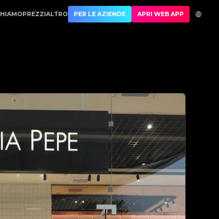
usso | No.1 Best Authentication
CHIAMO
PREZZI
ALTRO
PER LE AZIENDE
APRI WEB APP