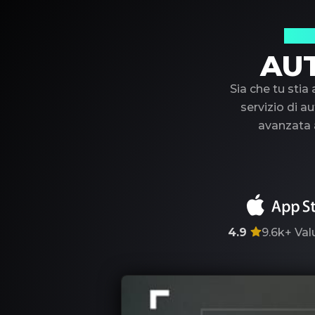
Il t
AU
Sia che tu stia
servizio di au
avanzata a
4.9
9.6k+
Val