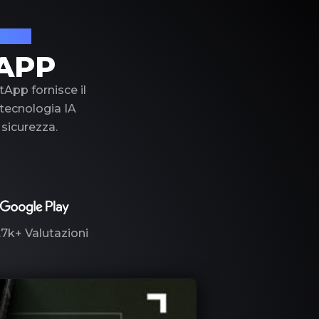
lusso
APP
tApp fornisce il
a tecnologia IA
 sicurezza.
.7k+
Valutazioni