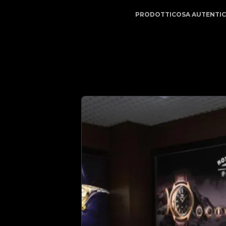
| Il tuo partner di fiducia nell'autenticazione di lusso 
PRODOTTI
COSA AUTENTI
-