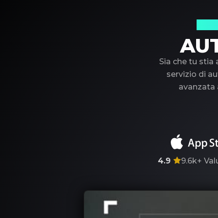
Il t
AU
Sia che tu stia
servizio di au
avanzata a
4.9
9.6k+
Val