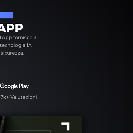
lusso
APP
tApp fornisce il
a tecnologia IA
 sicurezza.
.7k+
Valutazioni