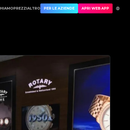
| No.1 Best Authentication
CHIAMO
PREZZI
ALTRO
PER LE AZIENDE
APRI WEB APP