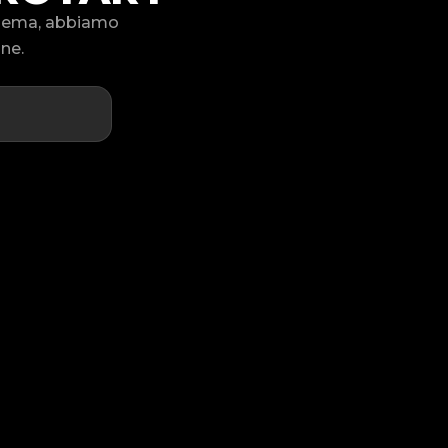
blema, abbiamo
one.