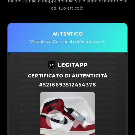
inconfutabile e inoppugnabile sullo stato di autenticità
del tuo articolo.
AUTENTICO
Visualizza Certificati di Esempio
#5216693512454378
#5216693512454378
#5216693512454378
#5216693512454378
#5216693512454378
#5216693512454378
#5216693512454378
#5216693512454378
CERTIFICATO DI AUTENTICITÀ
#5216693512454378
#5216693512454378
#
5216693512454378
#5216693512454378
#5216693512454378
#5216693512454378
#5216693512454378
#5216693512454378
#5216693512454378
#5216693512454378
#5216693512454378
#5216693512454378
#5216693512454378
#5216693512454378
#5216693512454378
#5216693512454378
#5216693512454378
#5216693512454378
#5216693512454378