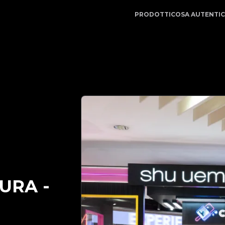
App | Il tuo partner di fiducia nell'autenticazione di lus
PRODOTTI
COSA AUTENTI
MURA
-