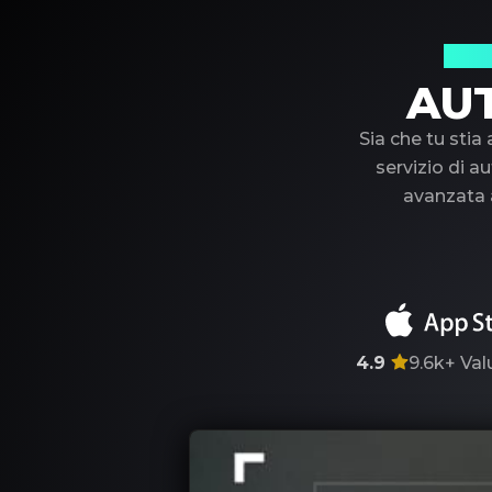
Il t
AU
Sia che tu stia
servizio di au
avanzata a
4.9
9.6k+
Val