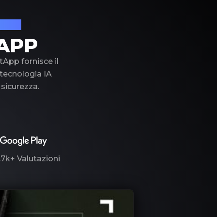
lusso
APP
tApp fornisce il
a tecnologia IA
 sicurezza.
.7k+
Valutazioni