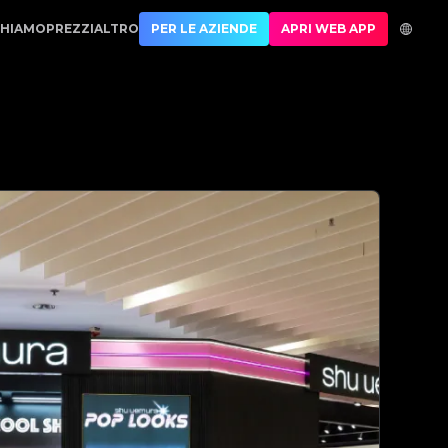
so | No.1 Best Authentication
CHIAMO
PREZZI
ALTRO
PER LE AZIENDE
APRI WEB APP