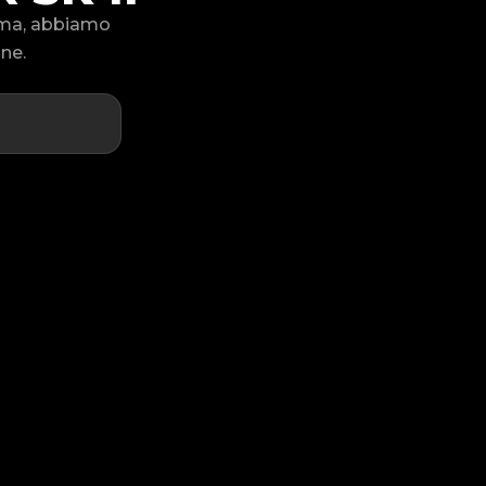
lema, abbiamo
one.