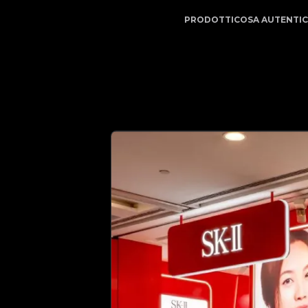
Il tuo partner di fiducia nell'autenticazione di lusso | No
PRODOTTI
COSA AUTENTI