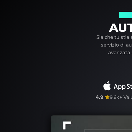
Il t
AU
Sia che tu stia
servizio di au
avanzata a
4.9
9.6k+
Val