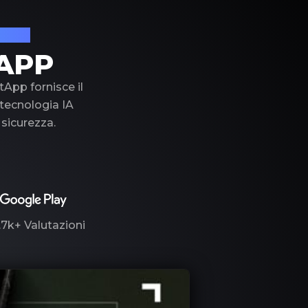
lusso
APP
tApp fornisce il
a tecnologia IA
 sicurezza.
.7k+
Valutazioni