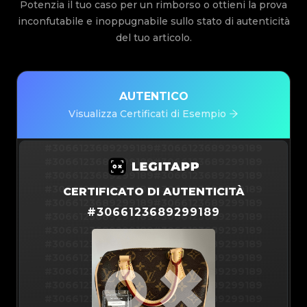
Potenzia il tuo caso per un rimborso o ottieni la prova
inconfutabile e inoppugnabile sullo stato di autenticità
del tuo articolo.
AUTENTICO
Visualizza Certificati di Esempio
#3066123689299189
#3066123689299189
#3066123689299189
#3066123689299189
#3066123689299189
#3066123689299189
#3066123689299189
#3066123689299189
CERTIFICATO DI AUTENTICITÀ
#3066123689299189
#3066123689299189
#
3066123689299189
#3066123689299189
#3066123689299189
#3066123689299189
#3066123689299189
#3066123689299189
#3066123689299189
#3066123689299189
#3066123689299189
#3066123689299189
#3066123689299189
#3066123689299189
#3066123689299189
#3066123689299189
#3066123689299189