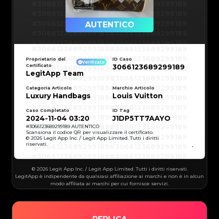
#3066123689299189
#3066123689299189
#3066123689299189
#3066123689299189
#3066123689299189
#3066123689299189
AUTENTICO
#3066123689299189
#3066123689299189
#3066123689299189
#3066123689299189
#3066123689299189
#3066123689299189
#3066123689299189
#3066123689299189
#3066123689299189
#3066123689299189
Proprietario del
ID Caso
#3066123689299189
#3066123689299189
Verificato
Certificato
3066123689299189
#3066123689299189
#3066123689299189
#3066123689299189
#3066123689299189
LegitApp Team
#3066123689299189
#3066123689299189
#3066123689299189
#3066123689299189
#3066123689299189
#3066123689299189
Categoria Articolo
Marchio Articolo
#3066123689299189
#3066123689299189
Luxury Handbags
Louis Vuitton
#3066123689299189
#3066123689299189
#3066123689299189
#3066123689299189
#3066123689299189
#3066123689299189
#3066123689299189
#3066123689299189
Caso Completato
ID Tag
#3066123689299189
#3066123689299189
2024-11-04 03:20
J1DP5TT7AAYO
#3066123689299189
#3066123689299189
#3066123689299189
#3066123689299189
#
3066123689299189
AUTENTICO
#3066123689299189
#3066123689299189
Scansiona il codice QR per visualizzare il certificato.
#3066123689299189
#3066123689299189
© 2026 Legit App Inc. / Legit App Limited. Tutti i diritti
#3066123689299189
#3066123689299189
riservati.
#3066123689299189
#3066123689299189
#3066123689299189
#3066123689299189
#3066123689299189
#3066123689299189
#3066123689299189
#3066123689299189
#3066123689299189
#3066123689299189
© 2026 Legit App Inc. / Legit App Limited. Tutti i diritti riservati.
#3066123689299189
#3066123689299189
#3066123689299189
#3066123689299189
LegitApp è indipendente da qualsiasi affiliazione ai marchi e non è in alcun
#3066123689299189
#3066123689299189
modo affiliata ai marchi per cui fornisce servizi.
#3066123689299189
#3066123689299189
#3066123689299189
#3066123689299189
#3066123689299189
#3066123689299189
#3066123689299189
#3066123689299189
#3066123689299189
#3066123689299189
#3066123689299189
#3066123689299189
#3066123689299189
#3066123689299189