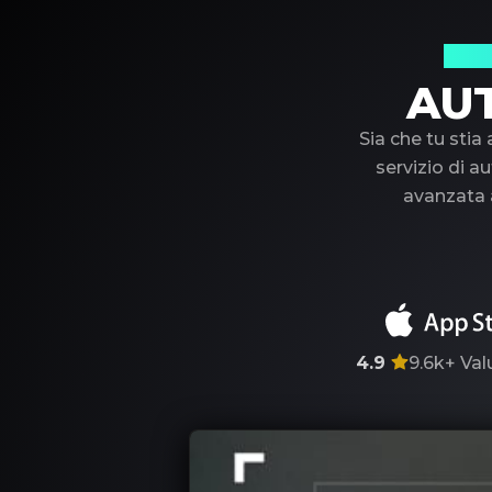
Il t
AU
Sia che tu stia
servizio di au
avanzata a
4.9
9.6k+
Val