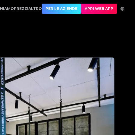
sso | No.1 Best Authentication
CHIAMO
PREZZI
ALTRO
PER LE AZIENDE
APRI WEB APP