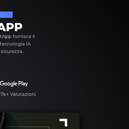
lusso
APP
tApp fornisce il
a tecnologia IA
 sicurezza.
.7k+
Valutazioni