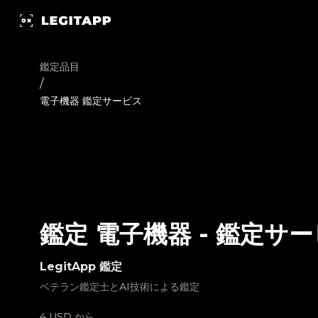
鑑定 電子機器 - 鑑定サービス | LegitApp｜ブランド品の鑑定におけ
鑑定品目
/
電子機器 鑑定サービス
鑑定 電子機器
-
鑑定サー
LegitApp 鑑定
ベテラン鑑定士とAI技術による鑑定
4 USD
から