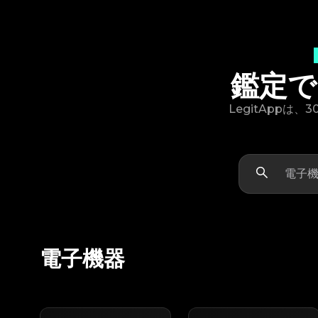
鑑定で
LegitApp
電子機器