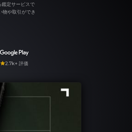
る鑑定サービスで
い物や取引ができ
7
2.7k+
評価