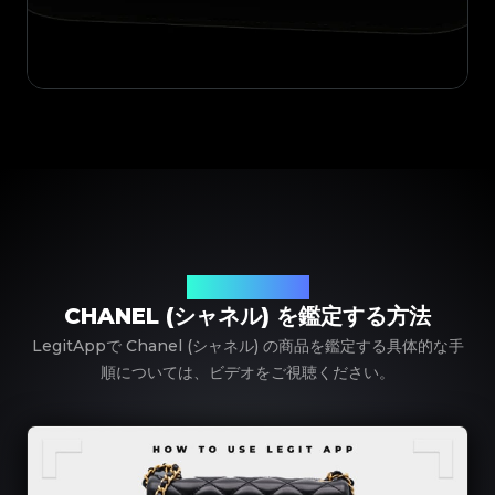
LegitAppを使って
CHANEL (シャネル) を鑑定する方法
LegitAppで Chanel (シャネル) の商品を鑑定する具体的な手
順については、ビデオをご視聴ください。