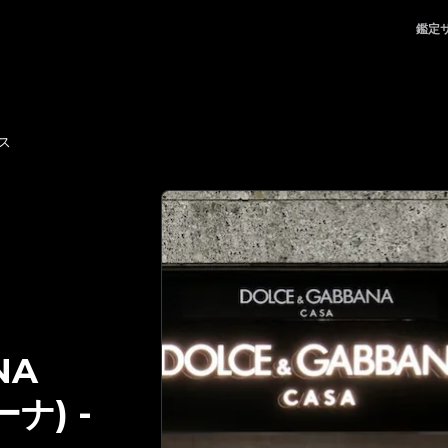
サービス | LegitApp｜ブランド品の鑑定における、頼れるパートナー | 
鑑定
ビス
NA
ーナ)
-