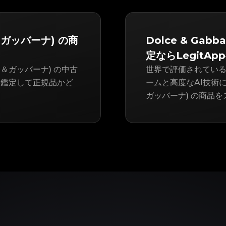
ェ＆ガッバーナ) の商
Dolce & Ga
定ならLegitAp
ドルチェ＆ガッバーナ) の中古
世界で評価されている
を鑑定して正規品かど
ームと高度なAI技術によっ
ガッバーナ) の商品