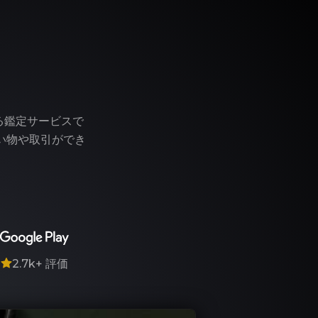
う
る鑑定サービスで
い物や取引ができ
7
2.7k+
評価