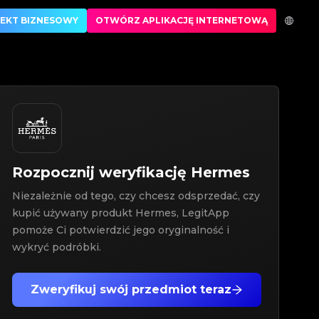
ryfikacji luksusowych produktów
EKT BIZNESOWY
OTWÓRZ APLIKACJĘ INTERNETOWĄ
Rozpocznij weryfikację
Hermes
Niezależnie od tego, czy chcesz odsprzedać, czy
kupić używany produkt Hermes, LegitApp
pomoże Ci potwierdzić jego oryginalność i
wykryć podróbki.
Zweryfikuj swój przedmiot teraz