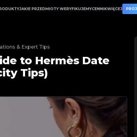
enticity Tips) | LegitApp | Twój zaufany partner w we
RODUKTY
JAKIE PRZEDMIOTY WERYFIKUJEMY
CENNIK
WIĘCEJ
PROJ
tions & Expert Tips
ide to Hermès Date
ity Tips)