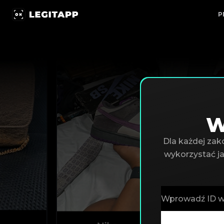
Wyszukaj certyfikat | LegitApp | Twój zaufany partner
P
W
Dla każdej zak
wykorzystać j