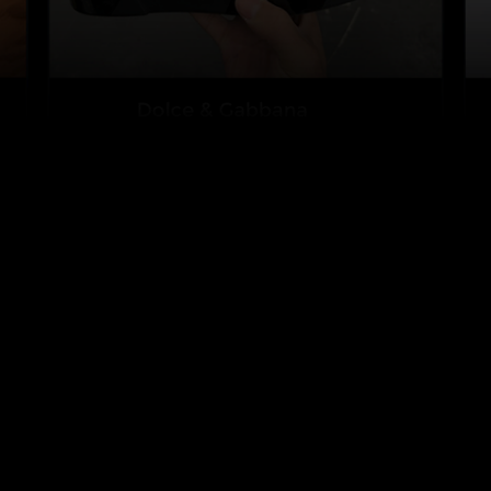
Weryfikacja
Projekt biznesowy
Weryfikacja w aplikacji
Program Biznesowy
mobilnej
Rozwiązanie do
Jakie przedmioty
weryfikacji
weryfikujemy
autentyczności przez
Cennik
API
Wyszukaj certyfikat
Klienci i Partnerzy