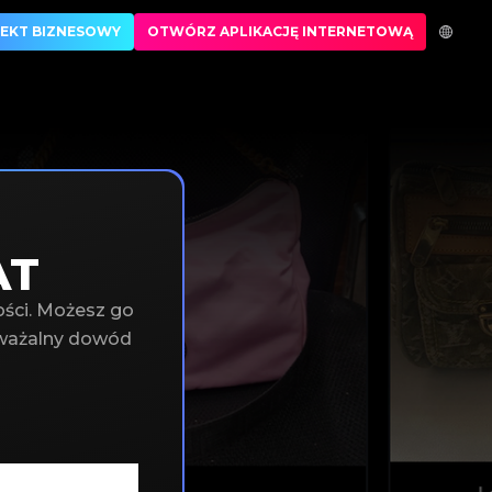
EKT BIZNESOWY
OTWÓRZ APLIKACJĘ INTERNETOWĄ
AT
ości. Możesz go
dważalny dowód