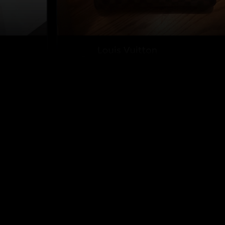
Wiodące rozwiązanie do
weryfikacji autentyczności na
świecie.
Obserwuj nas