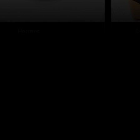
Inne produkty
O nas
LegitApp AuthClass
O nas
Mikroskop
Blog
LUXE TAG
Warunki użytkowania
KICKS TAG
Polityka prywatności
Louis Vuitton
sprawdzanie kodu