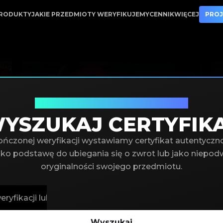
 w weryfikacji luksusowych produktów
RODUKTY
JAKIE PRZEDMIOTY WERYFIKUJEMY
CENNIK
WIĘCEJ
PROJ
Zweryfikuj numer certyfikatu
YSZUKAJ CERTYFIK
ończonej weryfikacji wystawiamy certyfikat autentyczn
ako podstawę do ubiegania się o zwrot lub jako niepo
oryginalności swojego przedmiotu.
Wyszukaj