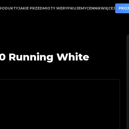
j zaufany partner w weryfikacji luksusowych produktów
RODUKTY
JAKIE PRZEDMIOTY WERYFIKUJEMY
CENNIK
WIĘCEJ
PROJ
.0 Running White