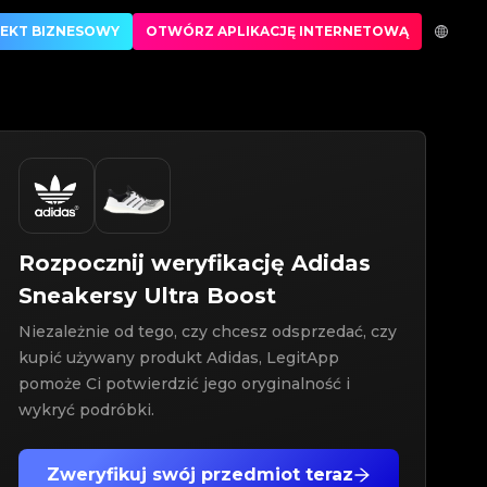
EKT BIZNESOWY
OTWÓRZ APLIKACJĘ INTERNETOWĄ
Rozpocznij weryfikację
Adidas
Sneakersy
Ultra Boost
Niezależnie od tego, czy chcesz odsprzedać, czy
kupić używany produkt Adidas, LegitApp
pomoże Ci potwierdzić jego oryginalność i
wykryć podróbki.
Zweryfikuj swój przedmiot teraz