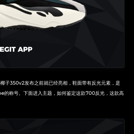
在椰子350v2发布之前就已经亮相，鞋面带有反光元素，是
d Shoe的称号。下面进入主题，如何鉴定这款700反光，这款高