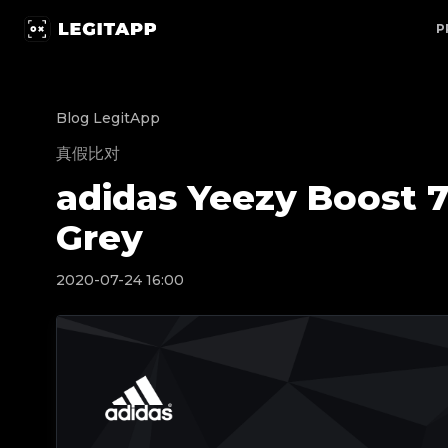
adidas Yeezy Boost 700 Wave Runner Solid Grey | Legi
P
Blog LegitApp
真假比对
adidas Yeezy Boost 
Grey
2020-07-24 16:00