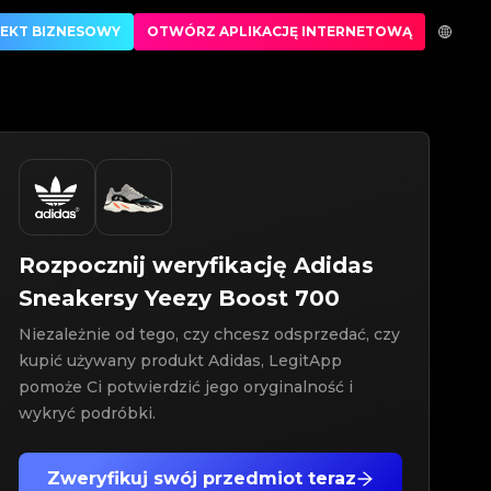
 produktów
EKT BIZNESOWY
OTWÓRZ APLIKACJĘ INTERNETOWĄ
Rozpocznij weryfikację
Adidas
Sneakersy
Yeezy Boost 700
Niezależnie od tego, czy chcesz odsprzedać, czy
kupić używany produkt Adidas, LegitApp
pomoże Ci potwierdzić jego oryginalność i
wykryć podróbki.
Zweryfikuj swój przedmiot teraz