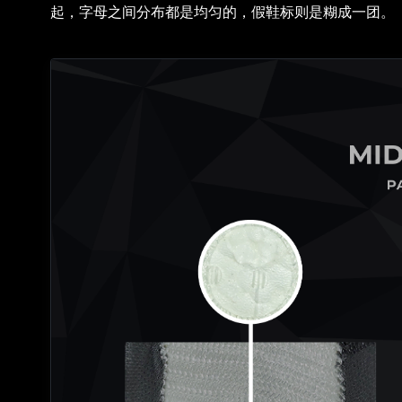
起，字母之间分布都是均匀的，假鞋标则是糊成一团。