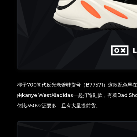
椰子700初代反光老爹鞋货号（B77571）这款配色早
由kanye West和adidas一起打造鞋款，有着Da
仿比350v2还要多，且有大量提前货。