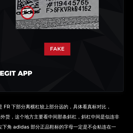
 FR 下部分离横杠较上部分远的，具体看真标对比，
是国外货，这个地方主要看中间那条斜杠，斜杠中间是似连非
角 adidas 部分正品鞋标的字母一定是不会粘连在一