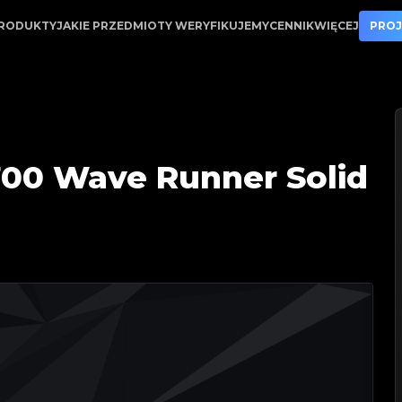
tApp | Twój zaufany partner w weryfikacji luksusowych
RODUKTY
JAKIE PRZEDMIOTY WERYFIKUJEMY
CENNIK
WIĘCEJ
PROJ
700 Wave Runner Solid