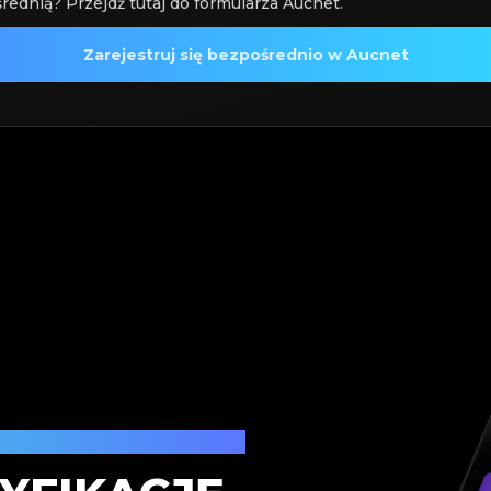
rednią? Przejdź tutaj do formularza Aucnet.
Zarejestruj się bezpośrednio w Aucnet