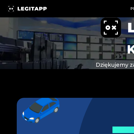
Kampania Specjalna LegitApp × Aucnet: Zarejestruj się
P
Dziękujemy za
Ekscyt