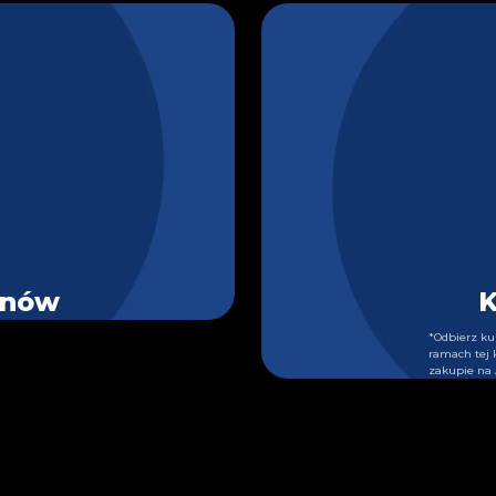
enów
K
*Odbierz ku
ramach tej 
zakupie na 