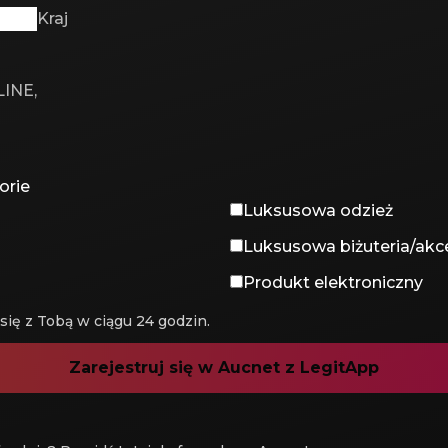
Kraj
orie
Luksusowa odzież
Luksusowa biżuteria/akc
Produkt elektroniczny
się z Tobą w ciągu 24 godzin.
Zarejestruj się w Aucnet z LegitApp