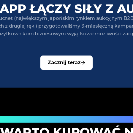
TAPP ŁĄCZY SIŁY Z A
ucnet (największym japońskim rynkiem aukcyjnym B2
h z drugiej ręki) przygotowaliśmy 3-miesięczną kampani
żytkownikom biznesowym wyjątkowe możliwości zaop
Zacznij teraz
fane japońskie aukcje towarów luksuso
 WARTO KUPOWAĆ N