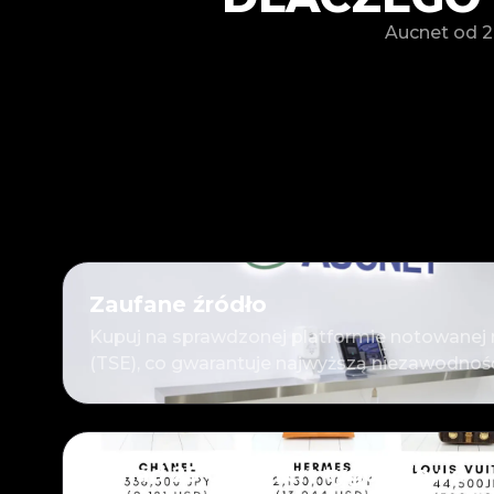
Aucnet od 2
Zaufane źródło
Kupuj na sprawdzonej platformie notowanej n
(TSE), co gwarantuje najwyższą niezawodnoś
Ponad 25 000 ofert tygodniowo