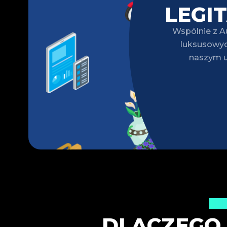
LEGI
Wspólnie z A
luksusowyc
naszym u
Zau
DLACZEGO