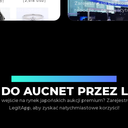
otów od
Zarejestruj się bez kos
eczności licytacji.
robocze — zacznij licy
Specjalne korzyści tylko dla Ciebie
DO AUCNET PRZEZ 
wejście na rynek japońskich aukcji premium? Zarejestru
LegitApp, aby zyskać natychmiastowe korzyści!