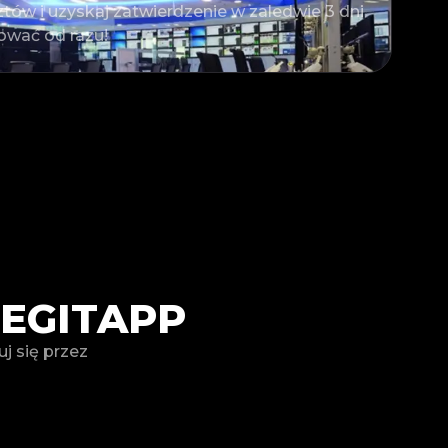
ztów i uzyskaj zatwierdzenie w zaledwie 3 dni
tować od razu!
LEGITAPP
j się przez