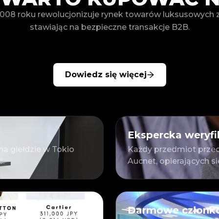
008 roku rewolucjonizuje rynek towarów luksusowych z d
stawiając na bezpieczne transakcje B2B.
Dowiedz się więcej
Ekspercka weryfi
a giełdzie w Tokio
Każdy przedmiot przec
ć.
Aucnet, opierających s
Darmowe członko