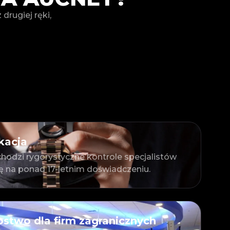
rugiej ręki,
kacja
hodzi rygorystyczne kontrole specjalistów
ię na ponad 17-letnim doświadczeniu.
stwo dla firm zagranicznych