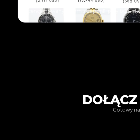
Przeglądaj tysiące wysokiej jakości przedmi
licencjonowanych firm z Japonii, przy 80% skut
DOŁĄCZ 
Gotowy na 