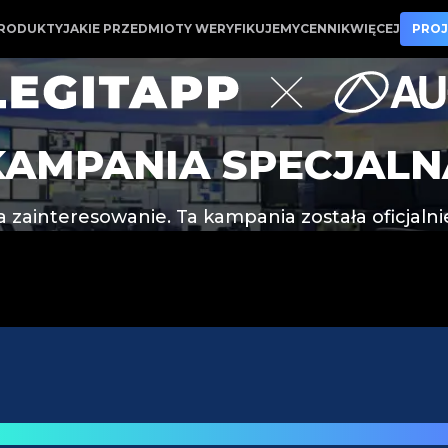
 na czołowych japońskich aukcjach towarów luksusowych
RODUKTY
JAKIE PRZEDMIOTY WERYFIKUJEMY
CENNIK
WIĘCEJ
PROJ
KAMPANIA SPECJALN
 zainteresowanie. Ta kampania została oficjaln
ujące wieści dla sprzedawców dóbr luks