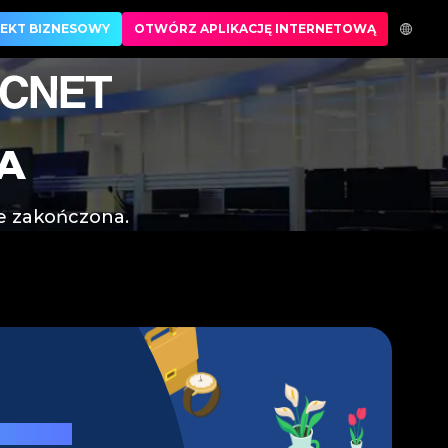
 i odbierz bonusy! | LegitApp | Twój zaufany partner 
EKT BIZNESOWY
OTWÓRZ APLIKACJĘ INTERNETOWĄ
A
ie zakończona.
usowych