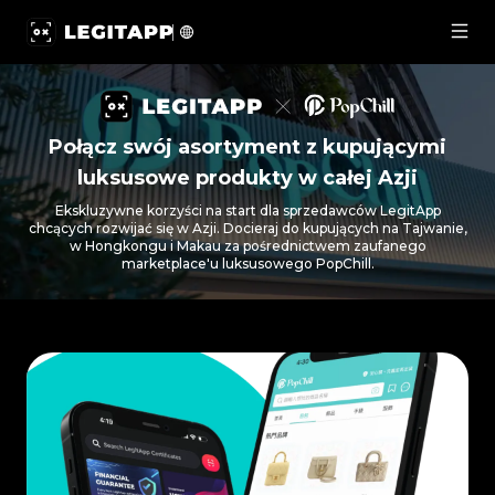
LegitApp x PopChill: Połącz swój asortyment z kupując
Połącz swój asortyment z kupującymi
luksusowe produkty w całej Azji
Ekskluzywne korzyści na start dla sprzedawców LegitApp
chcących rozwijać się w Azji. Docieraj do kupujących na Tajwanie,
w Hongkongu i Makau za pośrednictwem zaufanego
marketplace'u luksusowego PopChill.