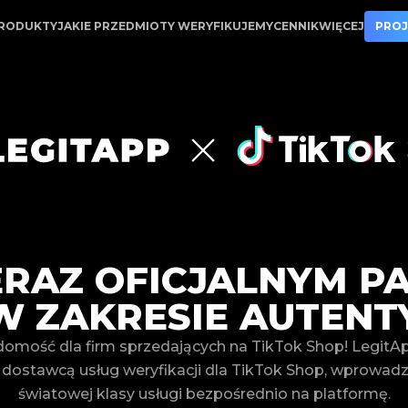
 zakresie autentykacji. | LegitApp | Twój zaufany par
RODUKTY
JAKIE PRZEDMIOTY WERYFIKUJEMY
CENNIK
WIĘCEJ
PROJ
TERAZ OFICJALNYM P
W ZAKRESIE AUTENTY
omość dla firm sprzedających na TikTok Shop! LegitApp
 dostawcą usług weryfikacji dla TikTok Shop, wprowad
światowej klasy usługi bezpośrednio na platformę.