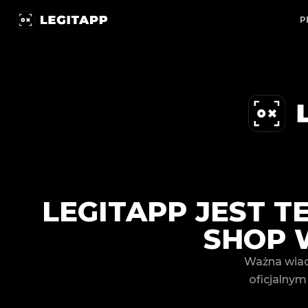
LegitApp jest teraz oficjalnym partnerem TikTok Shop w
P
LEGITAPP JEST 
SHOP 
Ważna wiad
oficjalnym