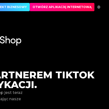
tner w weryfikacji luksusowych produktów
EKT BIZNESOWY
OTWÓRZ APLIKACJĘ INTERNETOWĄ
ARTNEREM TIKTOK
KACJI.
 jest teraz
zając nasze