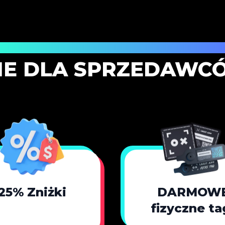
ystartuj z większą mocą i niższymi koszta
E DLA SPRZEDAWC
25% Zniżki
DARMOW
fizyczne ta