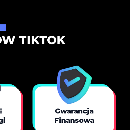
mi
ÓW TIKTOK
E
Gwarancja
gi
Finansowa