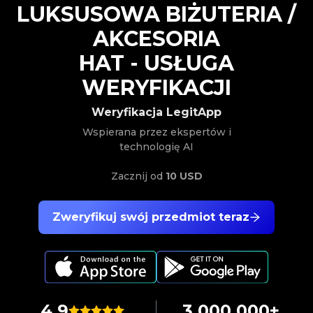
LUKSUSOWA BIŻUTERIA /
AKCESORIA
HAT
-
USŁUGA
WERYFIKACJI
Weryfikacja LegitApp
Wspierana przez ekspertów i
technologię AI
Zacznij od
10 USD
Zweryfikuj swój przedmiot teraz
4.9
3,000,000+