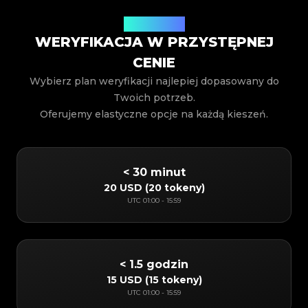
Cennik usług
WERYFIKACJA W PRZYSTĘPNEJ
CENIE
Wybierz plan weryfikacji najlepiej dopasowany do
Twoich potrzeb.
Oferujemy elastyczne opcje na każdą kieszeń.
< 30 minut
20 USD
(
20 tokeny
)
UTC
01:00
-
15:59
< 1.5 godzin
15 USD
(
15 tokeny
)
UTC
01:00
-
15:59