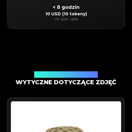
< 8 godzin
10 USD
(
10 tokeny
)
UTC
16:00
-
00:59
Weryfikacja w aplikacji mobilnej
WYTYCZNE DOTYCZĄCE ZDJĘĆ