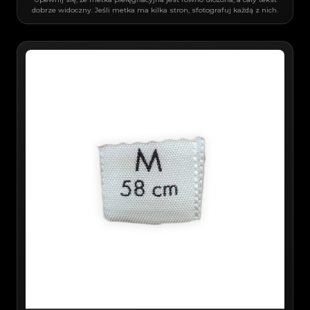
dobrze widoczny. Jeśli metka ma kilka stron, sfotografuj każdą z nich.