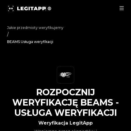
Rozpocznij weryfikację BEAMS - Usługa weryfikacji | Le
Jakie przedmioty weryfikujemy
/
BEAMS Usługa weryfikacji
ROZPOCZNIJ
WERYFIKACJĘ
BEAMS
-
USŁUGA WERYFIKACJI
Weryfikacja LegitApp