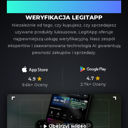
Twój zaufany partner w weryfikacji luksusowych
produktów
WERYFIKACJA LEGITAPP
Niezależnie od tego, czy kupujesz, czy sprzedajesz
używane produkty luksusowe, LegitApp oferuje
najpewniejszą usługę weryfikacyjną. Nasz zespół
ekspertów i zaawansowana technologia AI gwarantują
pewność zakupów i sprzedaży.
4.7
4.9
2.7k+
Oceny
9.6k+
Oceny
Obejrzyj wideo