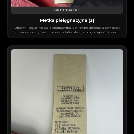
OPCJONALNE
Metka pielęgnacyjna (3)
Upewnij się, że metka pielęgnacyjna jest równo ułożona, a cały tekst
dobrze widoczny. Jeśli metka ma kilka stron, sfotografuj każdą z nich.