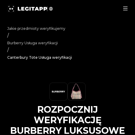
Rozpocznij weryfikację Burberry Luksusowe torebki Can
Jakie przedmioty weryfikujemy
/
Burberry
Usługa weryfikacji
/
Canterbury Tote Usługa weryfikacji
ROZPOCZNIJ
WERYFIKACJĘ
BURBERRY
LUKSUSOWE