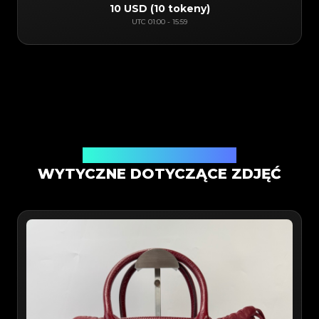
10 USD
(
10 tokeny
)
UTC
01:00
-
15:59
Weryfikacja w aplikacji mobilnej
WYTYCZNE DOTYCZĄCE ZDJĘĆ