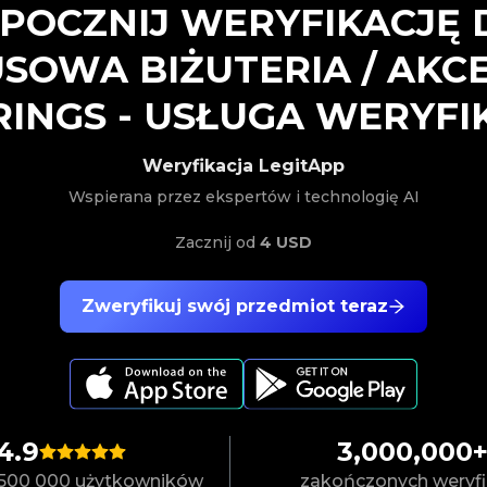
POCZNIJ WERYFIKACJĘ
SOWA BIŻUTERIA / AKC
RINGS
-
USŁUGA WERYFIK
Weryfikacja LegitApp
Wspierana przez ekspertów i technologię AI
Zacznij od
4 USD
Zweryfikuj swój przedmiot teraz
4.9
3,000,000
500 000 użytkowników
zakończonych weryfi