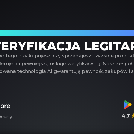
fany partner w weryfikacji luksusowych 
ERYFIKACJA LEGITA
od tego, czy kupujesz, czy sprzedajesz używane produk
eruje najpewniejszą usługę weryfikacyjną. Nasz zespół
wana technologia AI gwarantują pewność zakupów i s
4.7
ceny