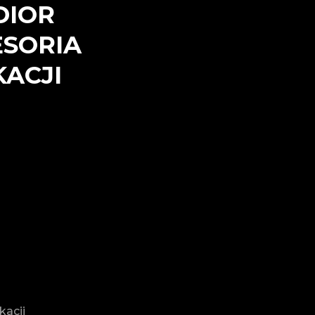
DIOR
ESORIA
ACJI
+
kacji