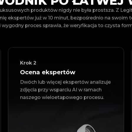
ODNIK PO ŁATWEJ 
luksusowych produktów nigdy nie była prostsza. Z Le
nię ekspertów już w 10 minut, bezpośrednio na swoim te
i wygodny proces sprawia, że weryfikacja to czysta for
Krok
2
Ocena ekspertów
Dwóch lub więcej ekspertów analizuje
zdjęcia przy wsparciu AI w ramach
naszego wieloetapowego procesu.