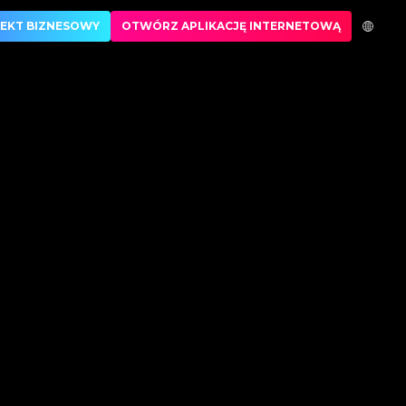
aufany partner w weryfikacji luksusowych produktów
EKT BIZNESOWY
OTWÓRZ APLIKACJĘ INTERNETOWĄ