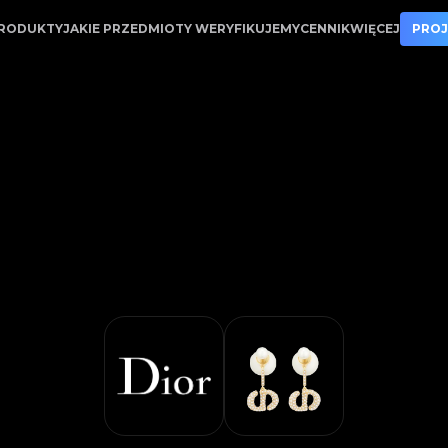
soria Earrings - Usługa weryfikacji | LegitApp | Twój z
RODUKTY
JAKIE PRZEDMIOTY WERYFIKUJEMY
CENNIK
WIĘCEJ
PROJ