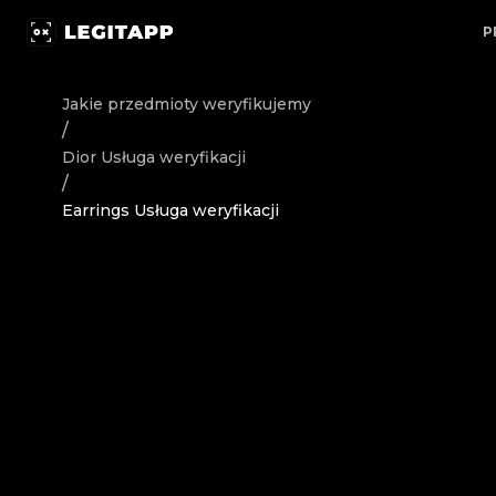
Rozpocznij weryfikację Dior Luksusowa biżuteria / Akce
P
Jakie przedmioty weryfikujemy
/
Dior
Usługa weryfikacji
/
Earrings Usługa weryfikacji