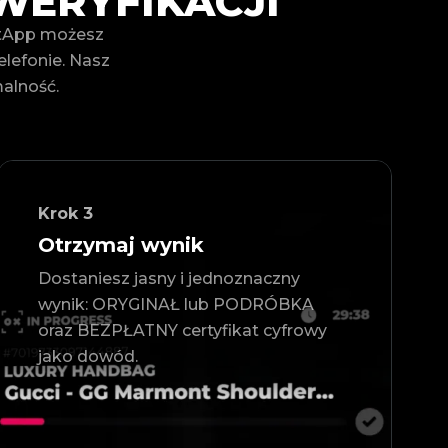
WERYFIKACJI
gitApp możesz
lefonie. Nasz
malność.
Krok
3
Otrzymaj wynik
Dostaniesz jasny i jednoznaczny
wynik: ORYGINAŁ lub PODRÓBKA
oraz BEZPŁATNY certyfikat cyfrowy
jako dowód.