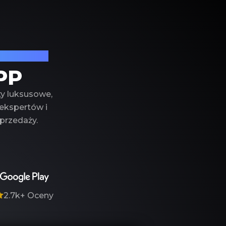
produktów
PP
ty luksusowe,
 ekspertów i
przedaży.
2.7k+
Oceny