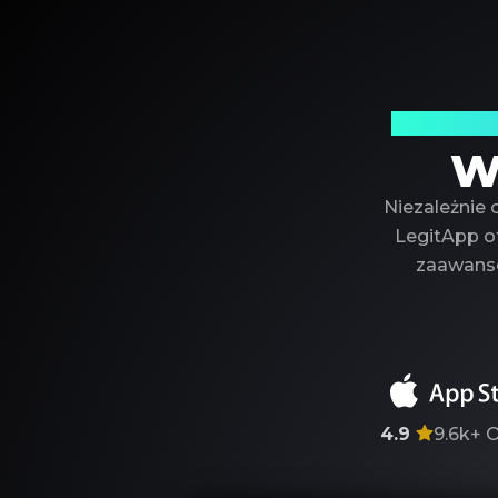
Twój zau
W
Niezależnie 
LegitApp of
zaawanso
4.9
9.6k+
O