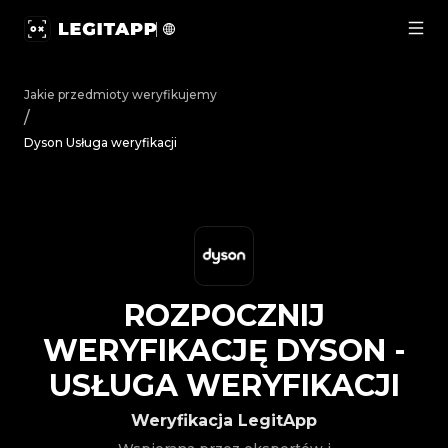
Rozpocznij weryfikację Dyson - Usługa weryfikacji | Le
Jakie przedmioty weryfikujemy
/
Dyson Usługa weryfikacji
ROZPOCZNIJ
WERYFIKACJĘ
DYSON
-
USŁUGA WERYFIKACJI
Weryfikacja LegitApp