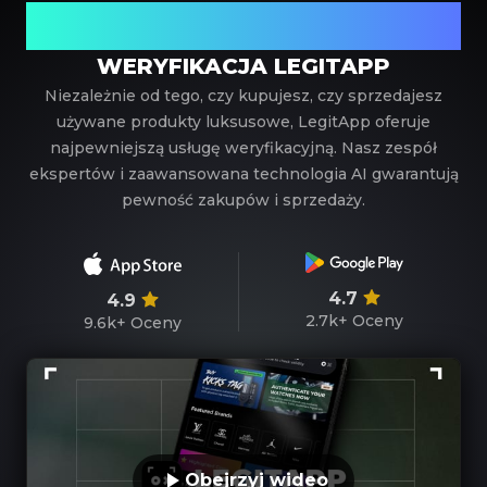
Twój zaufany partner w weryfikacji luksusowych
produktów
WERYFIKACJA LEGITAPP
Niezależnie od tego, czy kupujesz, czy sprzedajesz
używane produkty luksusowe, LegitApp oferuje
najpewniejszą usługę weryfikacyjną. Nasz zespół
ekspertów i zaawansowana technologia AI gwarantują
pewność zakupów i sprzedaży.
4.7
4.9
2.7k+
Oceny
9.6k+
Oceny
Obejrzyj wideo