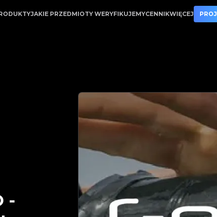
gitApp | Twój zaufany partner w weryfikacji luksusowyc
RODUKTY
JAKIE PRZEDMIOTY WERYFIKUJEMY
CENNIK
WIĘCEJ
PROJ
O
-