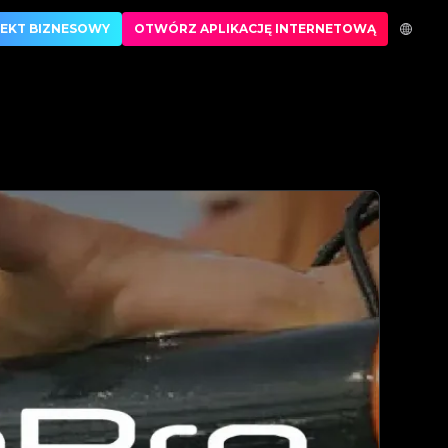
h produktów | No.1 Best Authentication
EKT BIZNESOWY
OTWÓRZ APLIKACJĘ INTERNETOWĄ