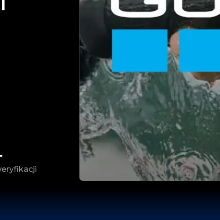
I
+
ryfikacji