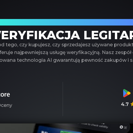
fany partner w weryfikacji luksusowych 
ERYFIKACJA LEGITA
od tego, czy kupujesz, czy sprzedajesz używane produk
eruje najpewniejszą usługę weryfikacyjną. Nasz zespół
wana technologia AI gwarantują pewność zakupów i s
4.7
ceny