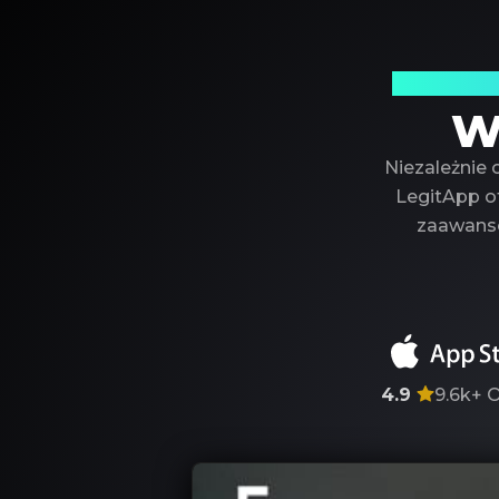
Twój zau
W
Niezależnie 
LegitApp of
zaawanso
4.9
9.6k+
O