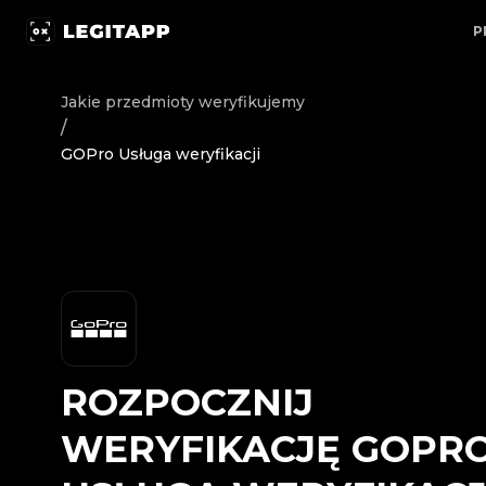
Rozpocznij weryfikację GOPro - Usługa weryfikacji | Le
P
Jakie przedmioty weryfikujemy
/
GOPro Usługa weryfikacji
ROZPOCZNIJ
WERYFIKACJĘ
GOPR