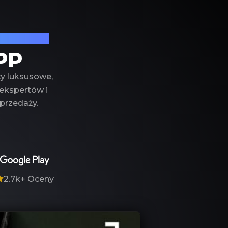
produktów
PP
ty luksusowe,
 ekspertów i
przedaży.
2.7k+
Oceny